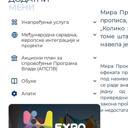
управљ
елементима плана развоја AП и
МЕНИ
и рег
ЈЛС
Мира Про
(ПУУЈ
прописа
Уредба о методологији за
Унапређење услуга
израду средњорочних планова
„Колико 
Међународна сарадња,
томе шта
европске интеграције и
навела ј
пројекти
Акциони план за
спровођење Програма
Мира Прок
Владе (АПСПВ)
ефеката пр
под називо
Обуке
се раде ан
једну од
Алати
привредниц
закона про
и недостат