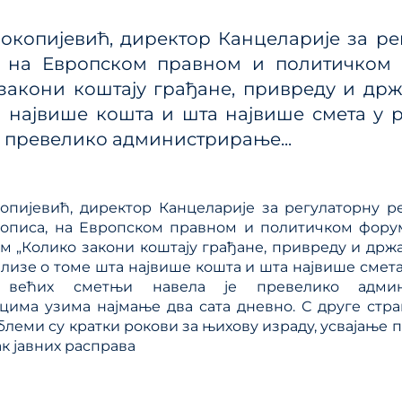
ања јавним политикама
Калкулатор трошкова
улаторном реформом
копијевић, директор Канцеларије за ре
прописа
ПРР)
, на Европском правном и политичком 
Методологије
закони коштају грађане, привреду и држа
Приручници и смерн
 највише кошта и шта највише смета у р
Анализе из области п
е превелико администрирање...
система
опијевић, директор Канцеларије за регулаторну р
описа, на Европском правном и политичком форум
м „Колико закони коштају грађане, привреду и држав
ализе о томе шта највише кошта и шта највише смета
 већих сметњи навела је превелико админ
има узима најмање два сата дневно. С друге стр
блеми су кратки рокови за њихову израду, усвајање 
ак јавних расправа