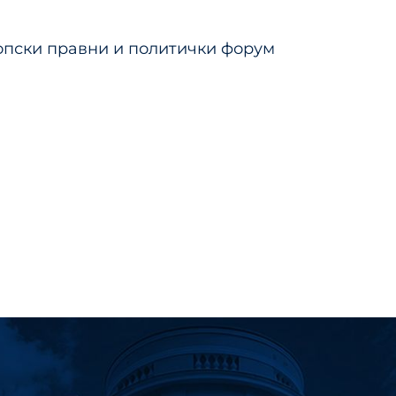
тање
пски правни и политички форум
ка