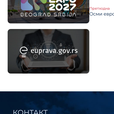
Кре
Претходна
Осми евро
члан
КОНТАКТ