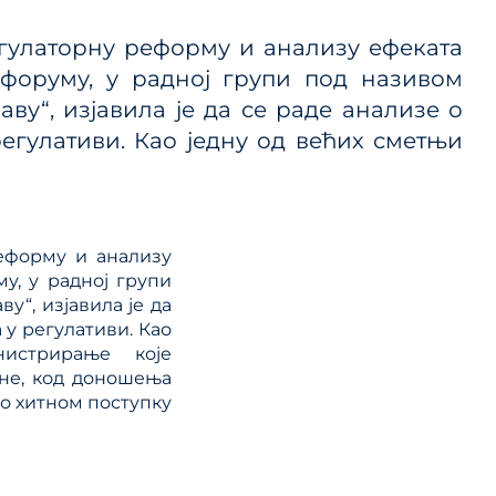
 ЈП и
гулаторну реформу и анализу ефеката
форуму, у радној групи под називом
ву“, изјавила је да се раде анализе о
ице
егулативи. Као једну од већих сметњи
ланског
еформу и анализу
у, у радној групи
у“, изјавила је да
 у регулативи. Као
истрирање које
ане, код доношења
по хитном поступку