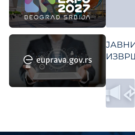
ЈАВ
ИЗВР
Кре
члан