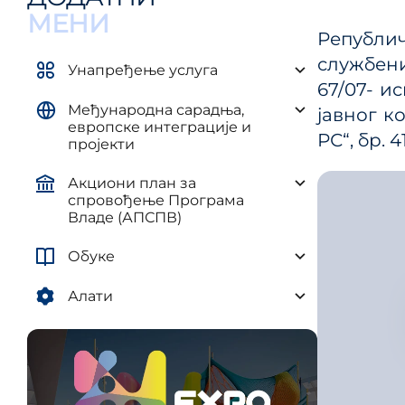
управљ
елементима плана развоја AП и
МЕНИ
и рег
ЈЛС
Републич
(ПУУЈ
службени
Уредба о методологији за
Унапређење услуга
израду средњорочних планова
67/07- ис
Међународна сарадња,
јавног к
европске интеграције и
РС“, бр. 
пројекти
Акциони план за
спровођење Програма
Владе (АПСПВ)
Обуке
Алати