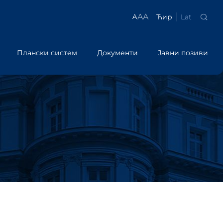
A
A
Ћир
Lat
A
Плански систем
Документи
Јавни позиви
Прописи
АТИВНИХ
ПРОГРАМ е-ПАПИР
Документи јавних
политика
ЈП
Средњорочни план
е-ПАПИР
Анализе
ање за
Кадровски подаци
Успешне приче
ступака
Приручници
Информације од јавног значаја
Калкулатор трошкова
ративних
љање
административних поступака
Смернице
Заштита података о личности
ППМП)
Документи
Брошуре
ктa
ЈЛС
вредним
ЈП
ма
вних