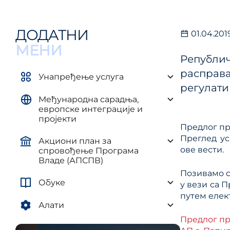
управљ
елементима плана развоја AП и
и рег
ЈЛС
(ПУУЈ
ДОДАТНИ
01.04.201
Уредба о методологији за
израду средњорочних планова
МЕНИ
Републич
расправ
Унапређење услуга
регулатив
Међународна сарадња,
европске интеграције и
пројекти
Предлог пр
Преглед ус
Акциони план за
ове вести.
спровођење Програма
Владе (АПСПВ)
Позивамо с
Обуке
у вези са 
путем елек
Алати
Предлог п