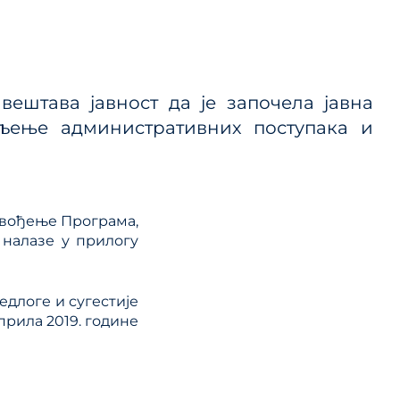
 ЈП и
вештава јавност да је започела јавна
ице
љење административних поступака и
ланског
овођење Програма,
 налазе у прилогу
длоге и сугестије
прила 2019. године