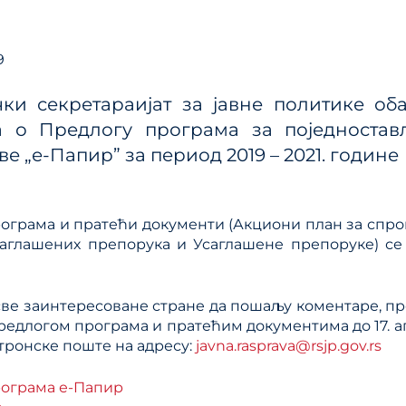
ања јавним политикама
Калкулатор трошкова
улаторном реформом
прописа
ПРР)
9
Методологије
ки секретараијат за јавне политике оба
Приручници и смерн
а о Предлогу програма за поједностав
Анализе из области п
е „е-Папир” за период 2019 – 2021. године
система
ограма и пратећи документи (Акциони план за спр
аглашених препорука и Усаглашене препоруке) се
ве заинтересоване стране да пошаљу коментаре, пре
Предлогом програма и пратећим документима до 17. а
тронске поште на адресу:
javna.rasprava@rsjp.gov.rs
рограма е-Папир