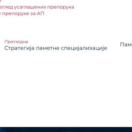
р
еглед усаглашених препорука
 препоруке за АП
тање
Претходна
Пам
Стратегија паметне специјализације
ка