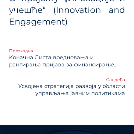
учешће“ (Innovation and
Engagement)
Кретање
Претходна
Kоначнa Листa вредновања и
чланка
рангирања пријава за финансирање
студија и анализа
Следећа
Усвојена стратегија развоја у области
управљања јавним политикама