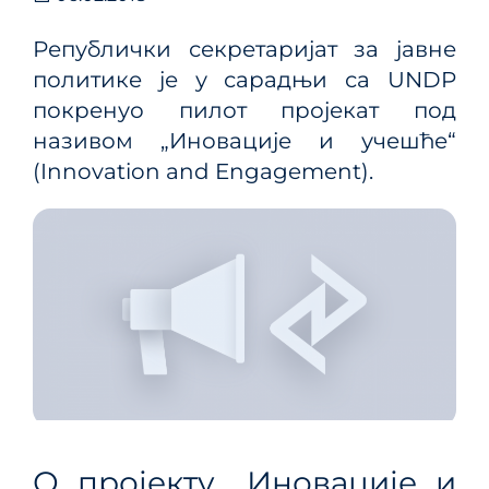
Републички секретаријат за јавне
политике је у сарадњи са UNDP
покренуо пилот пројекат под
називом „Иновације и учешће“
(Innovation and Engagement).
О пројекту „Иновације и