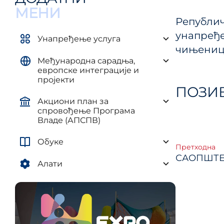
управљ
елементима плана развоја AП и
МЕНИ
и рег
ЈЛС
Републи
(ПУУЈ
унапређе
Уредба о методологији за
Унапређење услуга
израду средњорочних планова
чињеница
Међународна сарадња,
европске интеграције и
пројекти
ПОЗИ
Акциони план за
спровођење Програма
Владе (АПСПВ)
Кре
Обуке
Претходна
САОПШТЕЊ
члан
Алати