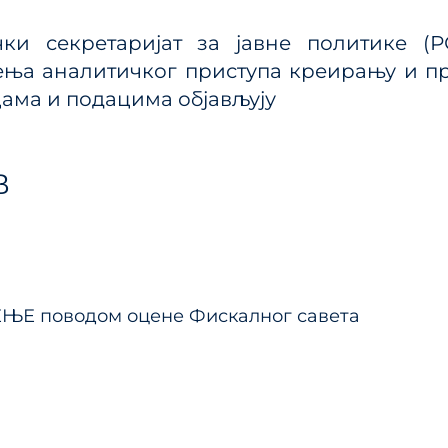
ања јавним политикама
Калкулатор трошкова
улаторном реформом
чки секретаријат за јавне политике 
прописа
ПРР)
ња аналитичког приступа креирању и пр
Методологије
ма и подацима објављују
Приручници и смерн
Анализе из области п
система
В
тање
Е поводом оцене Фискалног савета
ка