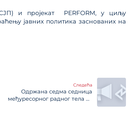
 ЈП и
(РСЈП) и пројекат PERFORM, у циљу
аћењу јавних политика заснованих на
ице
ланског
Следећа
Одржана седма седница
међуресорног радног тела за
планирање