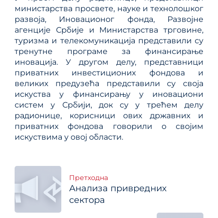
министарства просвете, науке и технолошког
развоја, Иновационог фонда, Развојне
агенције Србије и Mинистарства трговине,
туризма и телекомуникација представили су
тренутне програме за финансирање
иновација. У другом делу, представници
приватних инвестиционих фондова и
великих предузећа представили су своја
искуства у финансирању у иновациони
систем у Србији, док су у трећем делу
радионице, корисници ових државних и
приватних фондова говорили о својим
искуствима у овој области.
Кретање
Претходна
Анализа привредних
чланка
сектора