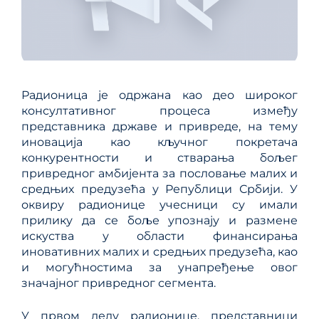
Радионица је одржана као део широког
консултативног процеса између
представника државе и привреде, на тему
иновација као кључног покретача
конкурентности и стварања бољег
привредног амбијента за пословање малих и
средњих предузећа у Републици Србији. У
оквиру радионице учесници су имали
прилику да се боље упознају и размене
искуства у области финансирања
иновативних малих и средњих предузећа, као
и могућностима за унапређење овог
значајног привредног сегмента.
У првом делу радионице, представници