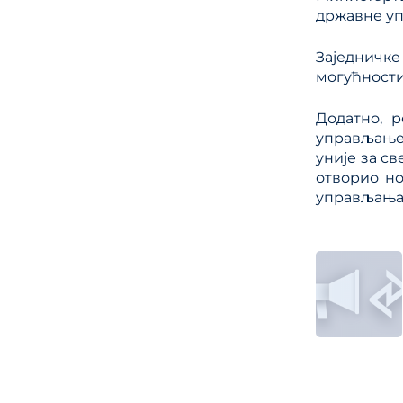
државне уп
Заједничк
могућности
Додатно, 
управљање
уније за св
отворио н
управљања 
Кре
члан