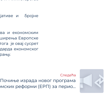
јативе и бројне
ава и економским
оширења Европске
ога је овај сусрет
дарда економског
рању.
Следећа
Почиње израда новог програма
мских реформи (ЕРП) за период
2017-2019.