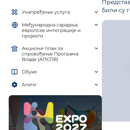
Предста
управљ
елементима плана развоја AП и
били су 
и рег
ЈЛС
Унапређење услуга
(ПУУЈ
Уредба о методологији за
Међународна сарадња,
израду средњорочних планова
европске интеграције и
пројекти
Акциони план за
спровођење Програма
Владе (АПСПВ)
Обуке
Алати