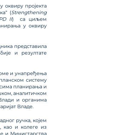
у оквиру пројекта
а“ (
Strengthening
PD II
) са циљем
анирања у оквиру
адника представила
бије и резултате
орме и унапређења
планском систему
сима планирања и
шком, аналитичком
Влади и органима
аријат Владе.
адног ручка, којем
 као и колеге из
је и Министарства