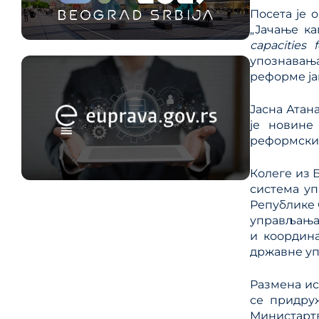
Посета је 
„Јачање ка
capacities
упознавањ
реформе ја
Јасна Атан
је новине
реформских
Колеге из 
система у
Републике
управљања,
и координ
државне уп
Размена ис
се придру
Министартв