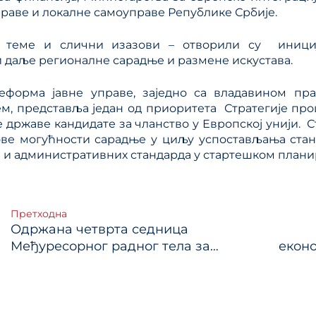
раве и локалне самоуправе Републике Србије.
е теме и слични изазови – отворили су иници
 даље регионалне сарадње и размене искустава.
реформа јавне управе, заједно са владавином пр
м, представља један од приоритета Стратегије пр
е државе кандидате за чланство у Европској унији. Ст
ове могућности сарадње у циљу успостављања стан
и административних стандарда у стартешком плани
тање
Претходна
Одржана четврта седница
ка
Међуресорног радног тела за
еконо
планирање