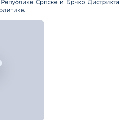
 Републике Српске и Брчко Дистрикта
 ЈП и
политике.
ице
ланског