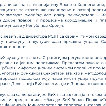
организована на иницијативу Босне и Херцеговине, 
пацитета за стратешко планирање и развој политик
 for strategic planning and policy development
–
SP
а добре праксе у процесима координације и пл
вне управе у Републици Србији.
асијевић , в.д директора РСЈП са својим тимом сар
 у приступу и култури рада државне управе Ср
 активности.
БиХ су се упознале са Стратегијом регулаторне реф
прављања јавним политикама, Предлогом закона о 
 Србије и Информационим системом подршке проце
 улогом и функцијом Секретаријата, као и методоло
аторском подршком коју наша институција пружа 
раве. Делегација БиХ посетила је и Генерални секрет
кустава са делегацијом БиХ настављена је и током р
жио и представник амбасаде БиХ Зоран Перковић,
а финансија, Министарства за европске интеграци