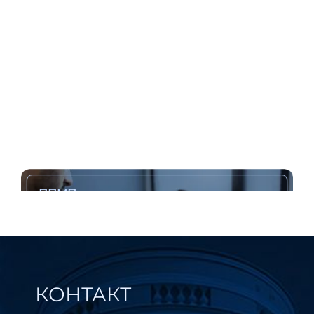
ППМП
ППМП
Портал је електронска услуга која омогућава
претрагу и преглед Регистра административних
поступака за привреду путем интернета.
Види више
КОНТАКТ