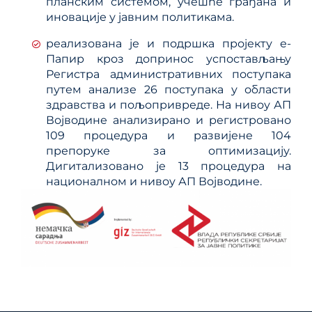
планским системом, учешће грађана и
иновације у јавним политикама.
реализована је и подршка пројекту е-
Папир кроз допринос успостaвљању
Регистра административних поступака
путем анализе 26 поступака у области
здравства и пољопривреде. На нивоу АП
Војводине анализирано и регистровано
109 процедура и развијене 104
препоруке за оптимизацију.
Дигитализовано је 13 процедура на
националном и нивоу АП Војводине.