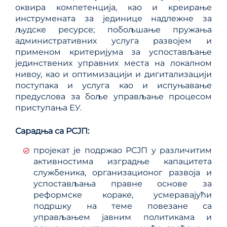
оквира компетенција, као и креирање
инструмената за јединице надлежне за
људске ресурсе; побољшање пружања
административних услуга развојем и
применом критеријума за успостављање
јединствених управних места на локалном
нивоу, као и оптимизацији и дигитализацији
поступака и услуга као и испуњавање
предуслова за боље управљање процесом
приступања ЕУ.
Сарадња са РСЈП:
пројекат је подржао РСЈП у различитим
активностима изградње капацитета
службеника, организационог развоја и
успостављања правне основе за
реформске кораке, усмеравајући
подршку на теме повезане са
управљањем јавним политикама и