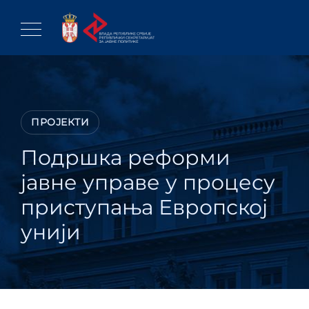
Skip
to
content
ПРОЈЕКТИ
Подршка реформи
јавне управе у процесу
приступања Европској
унији