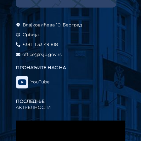
Влајковићева 10, Београд
Србија
+381 11 33 49 818
office@rsjp.gov.rs
ПРОНАЂИТЕ НАС НА
YouTube
ПОСЛЕДЊЕ
АКТУЕЛНОСТИ
Прегледач
видео
записа