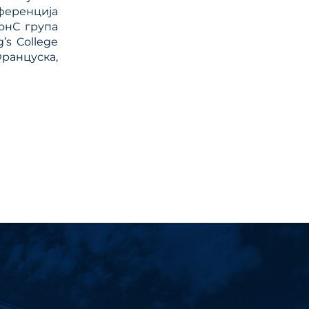
еренција
КонС група
’s College
Француска,