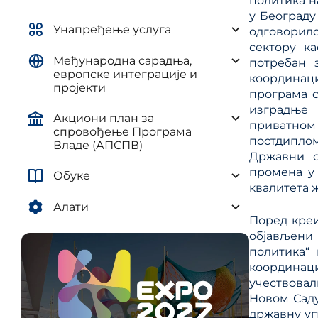
политика н
управљ
елементима плана развоја AП и
у Београду
и рег
ЈЛС
Унапређење услуга
одговорил
(ПУУЈ
сектору к
Уредба о методологији за
Међународна сарадња,
израду средњорочних планова
потребан 
европске интеграције и
координац
пројекти
програма с
изградње 
Акциони план за
приватно
спровођење Програма
постдипло
Владе (АПСПВ)
Државни с
промена у 
Обуке
квалитета 
Алати
Поред креи
објављени
политика“
координац
учествовал
Новом Саду
државну уп