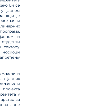
иверзитету
како би се
 ЈП и
 у јавном
а који је
рављања и
плинарних
ице
 програма,
ланског
јавном и
студенти
 сектору.
и носиоци
напређењу
ремљени и
за јавних
рављања и
 пројекта
рзитета у
тарство за
т за јавне