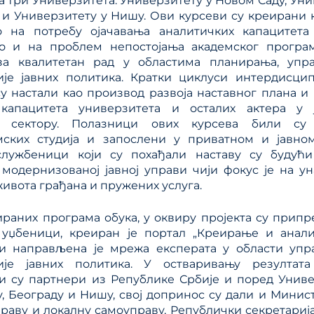
а три Универзитета: Универзитету у Новом Саду, Ун
ања јавним политикама
 и Универзитету у Нишу. Ови курсеви су креирани 
Калкулатор трошкова
улаторном реформом
о на потребу ојачавања аналитичких капацитета
прописа
ПРР)
ао и на проблем непостојања академског програм
Методологије
за квалитетан рад у областима планирања, уп
ије јавних политика. Кратки циклуси интердисци
Приручници и смерн
у настали као производ развоја наставног плана и
Анализе из области п
капацитета универзитета и осталих актера у 
система
м сектору. Полазници ових курсева били су 
мских студија и запослени у приватном и јавном
лужбеници који су похађали наставу су будућ
модернизованој јавној управи чији фокус је на у
живота грађана и пружених услуга.
раних програма обука, у оквиру пројекта су прип
 уџбеници, креиран је портал „Креирање и анали
 и направљена је мрежа експерата у области уп
ије јавних политика. У остваривању резултата
и су партнери из Републике Србије и поред Униве
, Београду и Нишу, свој допринос су дали и Минис
раву и локалну самоуправу, Републички секретарија