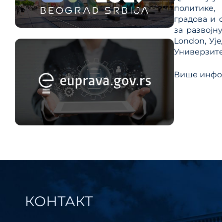
политике,
градова и 
за развојн
London, Уј
Универзитет
Више инфор
КОНТАКТ