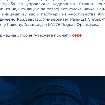
 Служба за управљање кадровима, Стална конф
општина, Фондација за развој економске науке, Се
у иницијативу, као и партнери из иностранства: King
едињено Краљевство, Универзитет Paris-Est Creteil, 
 у Лајдену, Холандија и LA 27E Region, Француска.
мација о пројекту можете пронаћи
овде
.