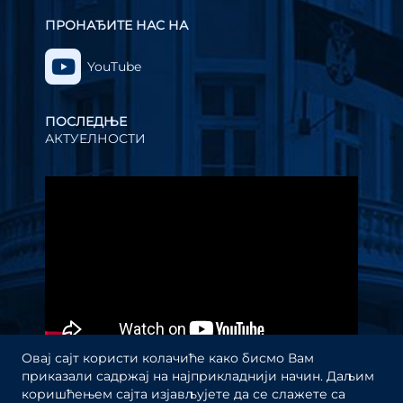
ПРОНАЂИТЕ НАС НА
YouTube
ПОСЛЕДЊЕ
АКТУЕЛНОСТИ
Прегледач
видео
записа
Овај сајт користи колачиће како бисмо Вам
приказали садржај на најприкладнији начин. Даљим
коришћењем сајта изјављујете да се слажете са