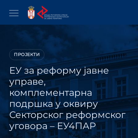
Skip
to
content
ПРОЈЕКТИ
ЕУ за реформу јавне
управе,
комплементарна
подршка у оквиру
Секторског реформског
уговора – ЕУ4ПАР