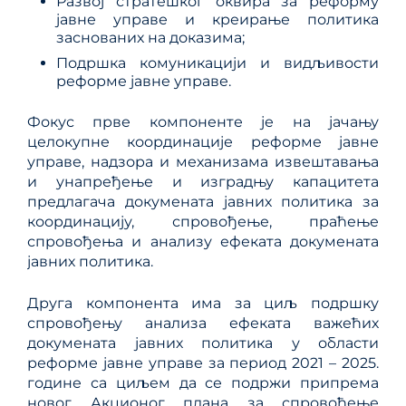
Развој стратешког оквира за реформу
јавне управе и креирање политика
заснованих на доказима;
Подршка комуникацији и видљивости
реформе јавне управе.
Фокус прве компоненте је на јачању
целокупне координације реформе јавне
управе, надзора и механизама извештавања
и унапређење и изградњу капацитета
предлагача докумената јавних политика за
координацију, спровођење, праћење
спровођења и анализу ефеката докумената
јавних политика.
Друга компонента има за циљ подршку
спровођењу анализа ефеката важећих
докумената јавних политика у области
реформе јавне управе за период 2021 – 2025.
године са циљем да се подржи припрема
новог Акционог плана за спровођење