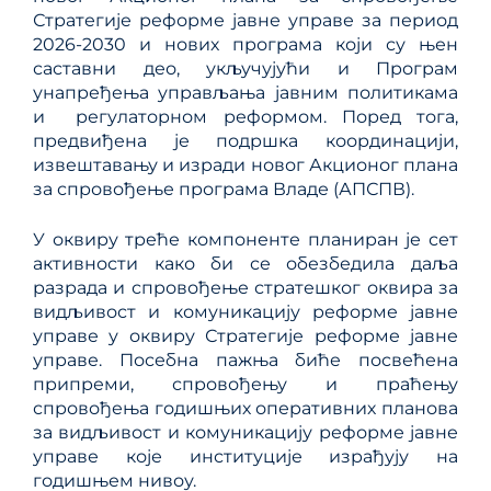
Стратегије реформе јавне управе за период
2026-2030 и нових програма који су њен
саставни део, укључујући и Програм
унапређења управљања јавним политикама
и регулаторном реформом. Поред тога,
предвиђена је подршка координацији,
извештавању и изради новог Акционог плана
за спровођење програма Владе (АПСПВ).
У оквиру треће компоненте планиран је сет
активности како би се обезбедила даља
разрада и спровођење стратешког оквира за
видљивост и комуникацију реформе јавне
управе у оквиру Стратегије реформе јавне
управе. Посебна пажња биће посвећена
припреми, спровођењу и праћењу
спровођења годишњих оперативних планова
за видљивост и комуникацију реформе јавне
управе које институције израђују на
годишњем нивоу.