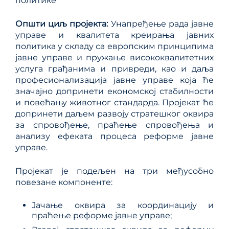
политике
Општи циљ пројекта:
Унапређење рада јавне
управе и квалитета креирања јавних
политика у складу са европским принципима
јавне управе и пружање висококвалитетних
услуга грађанима и привреди, као и даља
професионализација јавне управе која ће
значајно допринети економској стабилности
и повећању животног стандарда. Пројекат ће
допринети даљем развоју стратешког оквира
за спровођење, праћење спровођења и
анализу ефеката процеса реформе јавне
управе.
Пројекат је подељен на три међусобно
повезане компоненте:
Јачање оквира за координацију и
праћење реформе јавне управе;