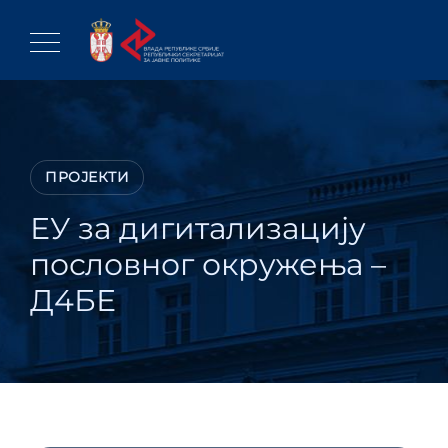
Skip
to
content
ПРОЈЕКТИ
ЕУ за дигитализацију
пословног окружења –
Д4БЕ