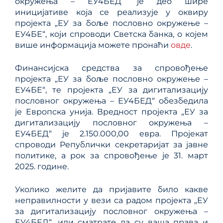
окружења – ЕУ4БЕД“ је део шире
иницијативе која се реализује у оквиру
пројекта „ЕУ за боље пословно окружење –
ЕУ4БЕ“, који спроводи Светска банка, о којем
више информација можете пронаћи
овде
.
Финансијска средства за спровођење
пројекта „ЕУ за боље пословно окружење –
ЕУ4БЕ“, те пројекта „ЕУ за дигитализацију
пословног окружења – ЕУ4БЕД“ обезбедила
је Европска унија. Вредност пројекта „ЕУ за
дигитализацију пословног окружења –
ЕУ4БЕД“ је 2.150.000,00 евра. Пројекат
спроводи Републички секретаријат за јавне
политике, а рок за спровођење је 31. март
2025. године.
Уколико желите да пријавите било какве
неправилности у вези са радом пројекта „ЕУ
за дигитализацију пословног окружења –
ЕУ4БЕД“, или сматрате да су ваша права и