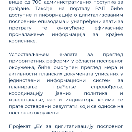
више од 700 административних поступка за
грађане. Такође, на порталу РАП биће
доступне и информације о дигитализованим
пословним епизодама и унапређени алати за
претрагу те омогућено ефикасније
проналажење информација за крајње
кориснике.
Успостављањем е-алата за преглед
приоритетних реформи у области пословног
окружења, биће омогућен преглед мера и
активности планских докумената уписаних у
јединствени информациони систем за
планирање, праћење спровођења,
координацију јавних политика и
извештавање, као и индикатора којима се
прате остварени резултати, који се односе на
пословно окружење.
Пројекат „ЕУ за дигитализацију пословног