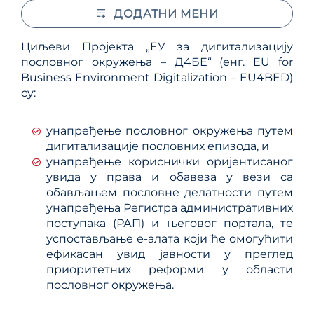
ДОДАТНИ МЕНИ
Циљеви Пројектa „ЕУ за дигитализацију
пословног окружења – Д4БЕ“ (енг. EU for
Business Environment Digitalization – EU4BED)
су:
унапређење пословног окружења путем
дигитализације пословних епизода, и
унапређење кориснички оријентисаног
увида у права и обавеза у вези са
обављањем пословне делатности путем
унапређења Регистра административних
поступака (РАП) и његовог портала, те
успостављање е-алата који ће омогућити
ефикасан увид јавности у преглед
приоритетних реформи у области
пословног окружења.