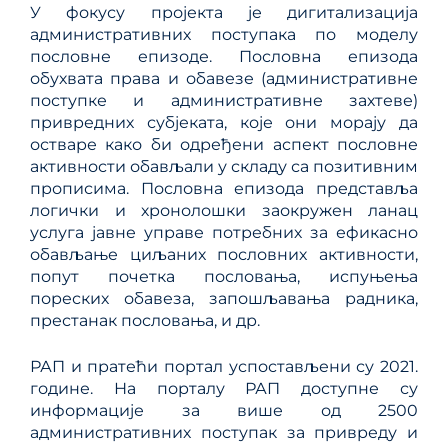
У фокусу пројекта је дигитализација
административних поступака по моделу
пословне епизоде. Пословна епизода
обухвата права и обавезе (административне
поступке и административне захтеве)
привредних субјеката, које они морају да
остваре како би одређени аспект пословне
активности обављали у складу са позитивним
прописима. Пословна епизода представља
логички и хронолошки заокружен ланац
услуга јавне управе потребних за ефикасно
обављање циљаних пословних активности,
попут почетка пословања, испуњења
пореских обавеза, запошљавања радника,
престанак пословања, и др.
РАП и пратећи портал успостављени су 2021.
године. На порталу РАП доступне су
информације за више од 2500
административних поступак за привреду и