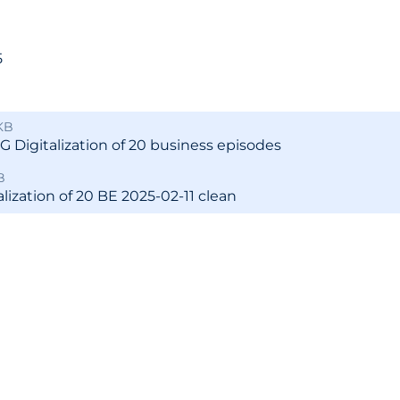
ања јавним политикама
Калкулатор трошкова
улаторном реформом
прописа
ПРР)
5
Методологије
Приручници и смерн
KB
Анализе из области п
 Digitalization of 20 business episodes
система
B
alization of 20 BE 2025-02-11 clean