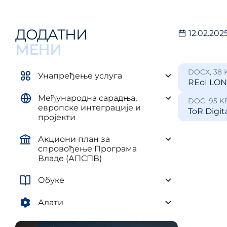
управљ
елементима плана развоја AП и
и рег
ЈЛС
(ПУУЈ
ДОДАТНИ
12.02.202
Уредба о методологији за
израду средњорочних планова
МЕНИ
DOCX, 38 
Унапређење услуга
REoI LONG
Међународна сарадња,
DOC, 95 K
европске интеграције и
ToR Digit
пројекти
Акциони план за
спровођење Програма
Владе (АПСПВ)
Обуке
Алати