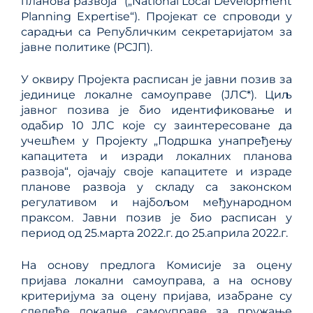
планова развоја“ („National Local Development
Planning Expertise“). Пројекат се спроводи у
сарадњи са Републичким секретаријатом за
јавне политике (РСЈП).
У оквиру Пројекта расписан је јавни позив за
јединице локалне самоуправе (ЈЛС*). Циљ
јавног позива је био идентификовање и
одабир 10 ЈЛС које су заинтересоване да
учешћем у Пројекту „Подршка унапређењу
капацитета и изради локалних планова
развоја“‚ ојачају своје капацитете и израде
планове развоја у складу са законском
регулативом и најбољом међународном
праксом. Јавни позив је био расписан у
период од 25.марта 2022.г. до 25.априла 2022.г.
На основу предлога Комисије за оцену
пријава локални самоуправа, а на основу
критеријума за оцену пријава, изабране су
следеће локалне самоуправе за пружање