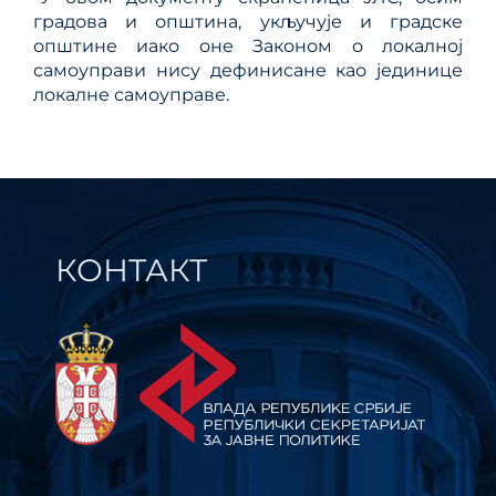
градова и општина, укључује и градске
општине иако оне Законом о локалној
самоуправи нису дефинисане као јединице
локалне самоуправе.
КОНТАКТ