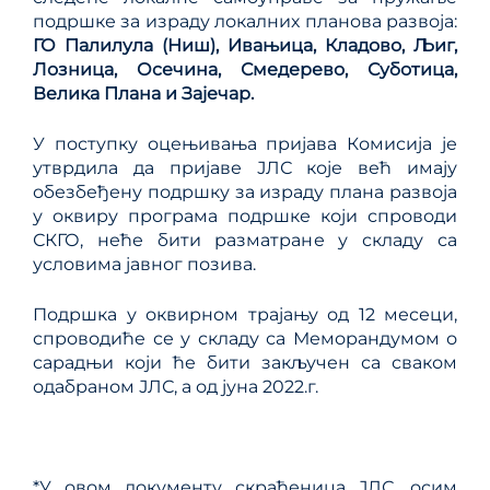
подршке за израду локалних планова развоја:
ГО Палилула (Ниш), Ивањица, Кладово, Љиг,
Лозница, Осечина, Смедерево, Суботица,
Велика Плана и Зајечар.
У поступку оцењивања пријава Комисија је
утврдила да пријаве ЈЛС које већ имају
обезбеђену подршку за израду плана развоја
у оквиру програма подршке који спроводи
СКГО, неће бити разматране у складу са
условима јавног позива.
Подршка у оквирном трајању од 12 месеци,
спроводиће се у складу са Меморандумом о
сарадњи који ће бити закључен са сваком
одабраном ЈЛС, а од јуна 2022.г.
*У овом документу скраћеница ЈЛС, осим