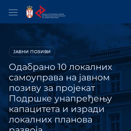
Skip
to
content
ЈАВНИ ПОЗИВИ
Одабрано 10 локалних
самоуправа на јавном
позиву за пројекат
Подршке унапређењу
капацитета и изради
локалних планова
развоја