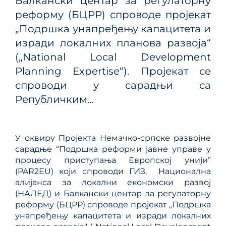
Балкански центар за регулаторну
реформу (БЦРР) спроводе пројекат
„Подршка унапређењу капацитета и
изради локалних планова развоја“
(„National Local Development
Planning Expertise“). Пројекат се
спроводи у сарадњи са
Републичким...
У оквиру Пројекта Немачко-српске развојне
сарадње “Подршка реформи јавне управе у
процесу приступања Европској унији”
(PAR2EU) који спроводи ГИЗ, Национална
алијанса за локални економски развој
(НАЛЕД) и Балкански центар за регулаторну
реформу (БЦРР) спроводе пројекат „Подршка
унапређењу капацитета и изради локалних