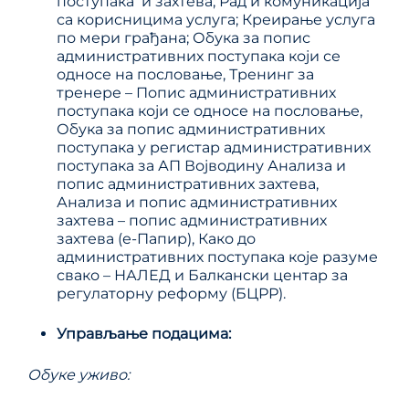
поступака и захтева; Рад и комуникација
са корисницима услуга; Креирање услуга
по мери грађана; Обука за попис
административних поступака који се
односе на пословање, Тренинг за
тренере – Попис административних
поступака који се односе на пословање,
Обука за попис административних
поступака у регистар административних
поступака за АП Војводину Анализа и
попис административних захтева,
Анализа и попис административних
захтева – попис административних
захтева (е-Папир), Како до
административних поступака које разуме
свако – НАЛЕД и Балкански центар за
регулаторну реформу (БЦРР).
Управљање подацима
:
Обуке уживо: