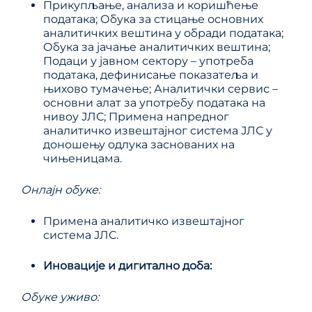
Прикупљање, анализа и коришћење
података; Обука за стицање основних
аналитичких вештина у обради података;
Обука за јачање аналитичких вештина;
Подаци у јавном сектору – употреба
података, дефинисање показатеља и
њихово тумачење; Аналитички сервис –
основни алат за употребу података на
нивоу ЈЛС; Примена напредног
аналитичко извештајног система ЈЛС у
доношењу одлука заснованих на
чињеницама.
Онлајн
обуке:
Примена аналитичко извештајног
система ЈЛС.
Иновације и дигитално доба
:
Обуке уживо: