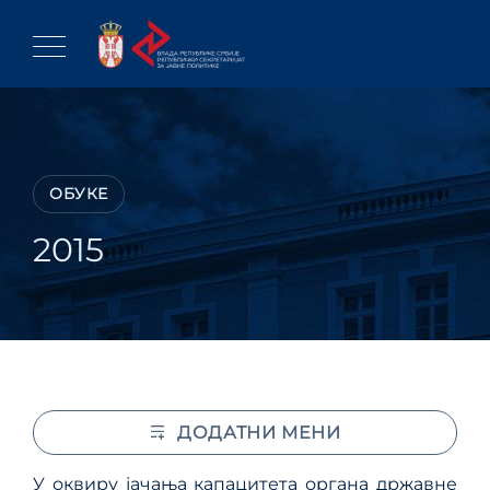
Skip
to
content
ОБУКЕ
2015
ДОДАТНИ МЕНИ
У оквиру јачања капацитета органа државне