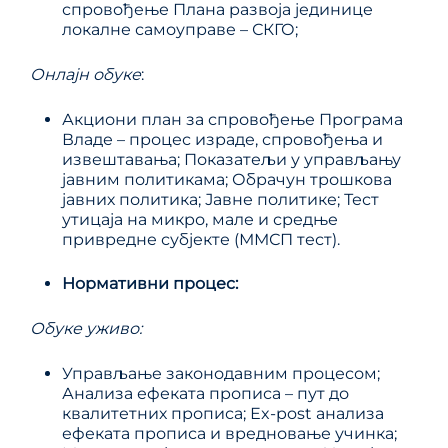
спровођење Плана развоја јединице
локалне самоуправе – СКГО;
Онлајн обуке
:
Акциони план за спровођење Програма
Владе – процес израде, спровођења и
извештавања; Показатељи у управљању
јавним политикама; Обрачун трошкова
јавних политика; Јавне политике; Тест
утицаја на микро, мале и средње
привредне субјекте (ММСП тест).
Нормативни процес
:
Обуке уживо:
Управљање законодавним процесом;
Анализа ефеката прописа – пут до
квалитетних прописа; Еx-post анализа
ефеката прописа и вредновање учинка;