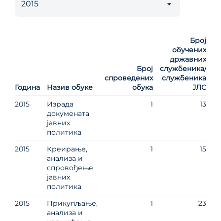
Број
обучених
државних
Број
службеника/
спроведених
службеника
Година
Назив обуке
обука
ЈЛС
2015
Израда
1
13
докумената
јавних
политика
2015
Креирање,
1
15
анализа и
спровођење
јавних
политика
2015
Прикупљање,
1
23
анализа и