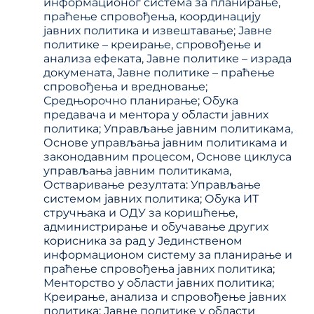
информационог система за планирање,
праћење спровођења, координацију
јавних политика и извештавање; Јавне
политике – креирање, спровођење и
анализа ефеката, Јавне политике – израда
докумената, Јавне политике – праћење
спровођења и вредновање;
Средњорочно планирање; Обука
предавача и ментора у области јавних
политика; Управљање јавним политикама,
Основе управљања јавним политикама и
законодавним процесом, Основе циклуса
управљања јавним политикама,
Остваривање резултата: Управљање
системом јавних политика; Обука ИТ
стручњака и ОДУ за коришћење,
администрирање и обучавање других
корисника за рад у Јединственом
информационом систему за планирање и
праћење спровођења јавних политика;
Менторство у области јавних политика;
Креирање, анализа и спровођење јавних
политика; Јавне политике у области