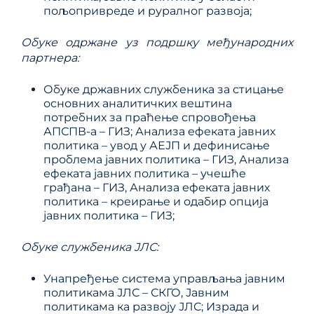
пољопривреде и руралног развоја;
Обуке одржане уз подршку међународних
партнера:
Обуке државних службеника за стицање
основних аналитичких вештина
потребних за праћење спровођења
АПСПВ-а – ГИЗ; Анализа ефеката јавних
политика – увод у АЕЈП и дефинисање
проблема јавних политика – ГИЗ, Анализа
ефеката јавних политика – учешће
грађана – ГИЗ, Анализа ефеката јавних
политика – креирање и одабир опција
јавних политика – ГИЗ;
Обуке службеника ЈЛС:
Унапређење система управљања јавним
политикама ЈЛС – СКГО, Јавним
политикама ка развоју ЈЛС; Израда и