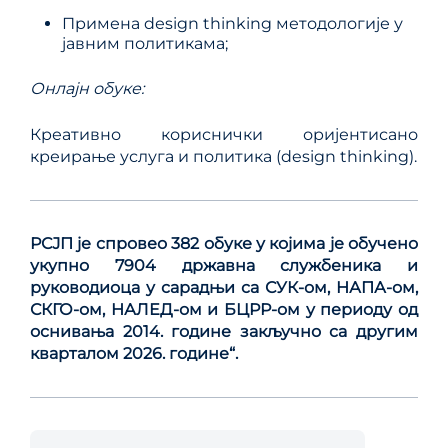
Примена dеsign thinking методологије у
јавним политикама;
Онлајн обуке:
Креативно кориснички оријентисано
креирање услуга и политика (design thinking).
РСЈП је спровео 382 обуке у којима је обучено
укупно 7904 државна службеника и
руководиоца у сарадњи са СУК-ом, НАПА-ом,
СКГО-ом, НАЛЕД-ом и БЦРР-ом у периоду од
оснивања 2014. године закључно са другим
кварталом 2026. године“.