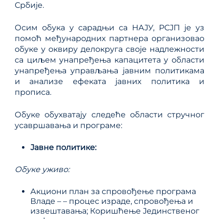
Србије.
Осим обука у сарадњи са НАЈУ, РСЈП је уз
помоћ међународних партнера организовао
обуке у оквиру делокруга своје надлежности
са циљем унапређења капацитета у области
унапређења управљања јавним политикама
и анализе ефеката јавних политика и
прописа.
Обуке обухватају следеће области стручног
усавршавања и програме:
Јавне политике:
Обуке уживо:
Акциони план за спровођење програма
Владе – – процес израде, спровођења и
извештавања; Коришћење Јединственог