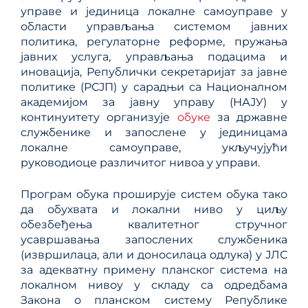
управе и јединица локалне самоуправе у
области управљања системом јавних
политика, регулаторне реформе, пружања
јавних услуга, управљања подацима и
иновација, Републички секретаријат за јавне
политике (РСЈП) у сарадњи са Националном
академијом за јавну управу (НАЈУ) у
континуитету организује
обуке
за државне
службенике и запослене у јединицама
локалне самоуправе, укључујући
руководиоце различитог нивоа у управи.
Програм обука проширује систем обука тако
да обухвата и локални ниво у циљу
обезбеђења квалитетног стручног
усавршавања запослених службеника
(извршилаца, али и доносилаца одлука) у ЈЛС
за адекватну примену планског система на
локалном нивоу у складу са одредбама
Закона о планском систему Републике