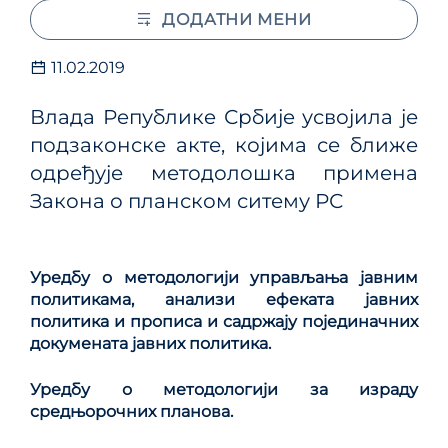
ДОДАТНИ МЕНИ
11.02.2019
Влaдa Рeпубликe Србиje усвојила је
подзаконске акте, којима се ближе
одређује методолошка примена
Закона о планском ситему РС
Уредбу о методологији управљања јавним
политикама, анализи ефеката јавних
политика и прописа и садржају појединачних
докумената јавних политика.
Уредбу о методологији за израду
средњорочних планова
.