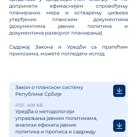
допринети ефикаснијем спровођењу
планираних мера и остварењу циљева
утврђених планским документима
(документима јавних политика и
документима развојног планирања).
Садржај Закона и Уредби са пратећим
прилозима, можете погледати испод:
Закон о планском систему
Републике Србије
PDF, 409 KB
Уредба о методологији
управљања јавним политикама,
анализи ефеката јавних
политика и прописа и садржају