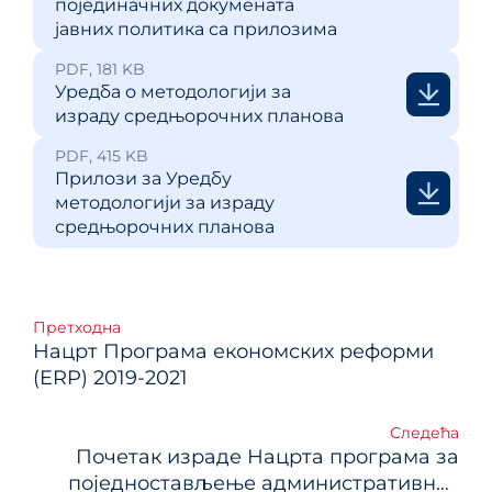
појединачних докумената
јавних политика са прилозима
PDF, 181 KB
Уредба о методологији за
израду средњорочних планова
PDF, 415 KB
Прилози за Уредбу
методологији за израду
средњорочних планова
Кретање
Претходна
Нацрт Програма економских реформи
чланка
(ERP) 2019-2021
Следећа
Почетак израде Нацрта програма за
поједностављење административних