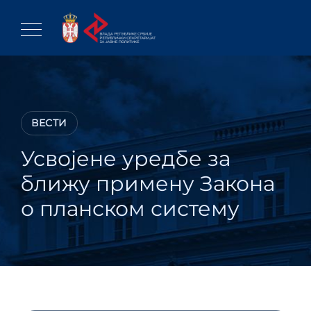
Skip
to
content
ВЕСТИ
Усвојене уредбе за
ближу примену Закона
о планском систему