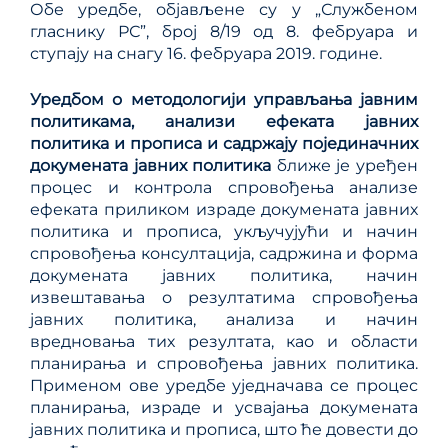
Обе уредбе, објављене су у „Службеном
гласнику РС”, број 8/19 од 8. фебруара и
ступају на снагу 16. фебруара 2019. године.
Уредб
ом
о методологији управљања јавним
политикама, анализи ефеката јавних
политика и прописа и садржају појединачних
докумената јавних политика
ближе је уређен
процес и контрола спровођења анализе
ефеката приликом израде докумената јавних
политика и прописа, укључујући и начин
спровођења консултација, садржина и форма
докумената јавних политика, начин
извештавања о резултатима спровођења
јавних политика, анализа и начин
вредновања тих резултата, као и области
планирања и спровођења јавних политика.
Применом ове уредбе уједначава се процес
планирања, израде и усвајања докумената
јавних политика и прописа, што ће довести до