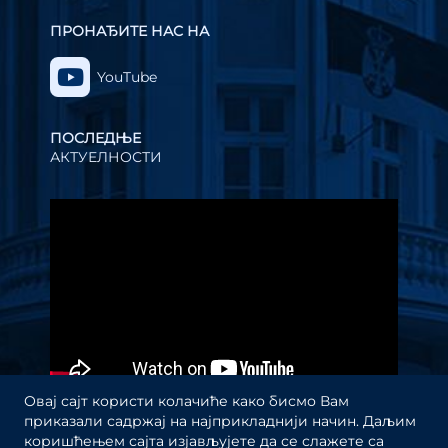
ПРОНАЂИТЕ НАС НА
YouTube
ПОСЛЕДЊЕ
АКТУЕЛНОСТИ
Прегледач
видео
записа
Овај сајт користи колачиће како бисмо Вам
приказали садржај на најприкладнији начин. Даљим
коришћењем сајта изјављујете да се слажете са