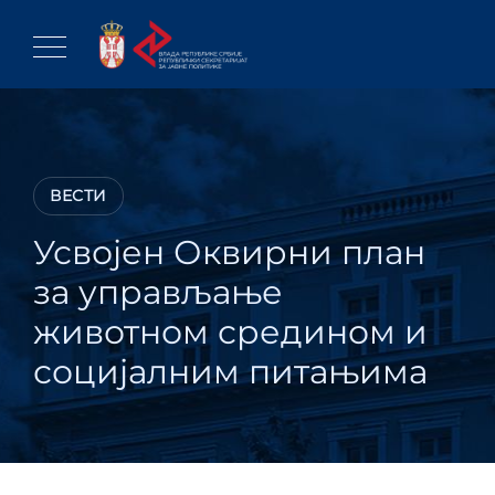
Skip
to
content
ВЕСТИ
Усвојен Оквирни план
за управљање
животном средином и
социјалним питањима