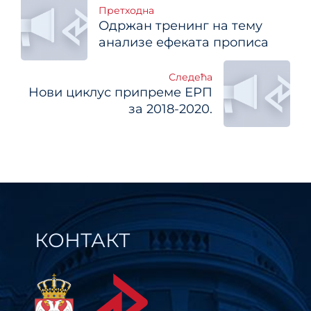
Кретање
Претходна
Одржан тренинг на тему
чланка
анализе ефеката прописа
Следећа
Нови циклус припреме ЕРП
за 2018-2020.
КОНТАКТ