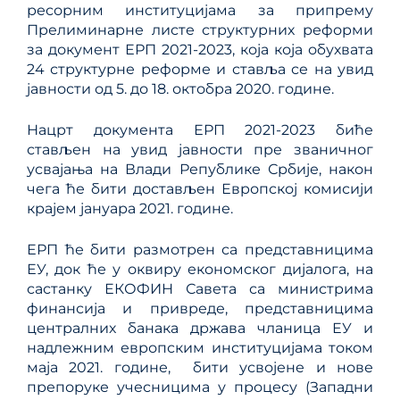
ресорним институцијама за припрему
Прелиминарне листе структурних реформи
за документ ЕРП 2021-2023, која која обухвата
24 структурне реформе и ставља се на увид
јавности од 5. до 18. октобра 2020. године.
Нацрт документа ЕРП 2021-2023 биће
стављен на увид јавности пре званичног
усвајања на Влади Републике Србије, након
чега ће бити достављен Европској комисији
крајем јануара 2021. године.
ЕРП ће бити размотрен са представницима
ЕУ, док ће у оквиру економског дијалога, на
састанку ЕКОФИН Савета са министрима
финансија и привреде, представницима
централних банака држава чланица ЕУ и
надлежним европским институцијама током
маја 2021. године, бити усвојене и нове
препоруке учесницима у процесу (Западни