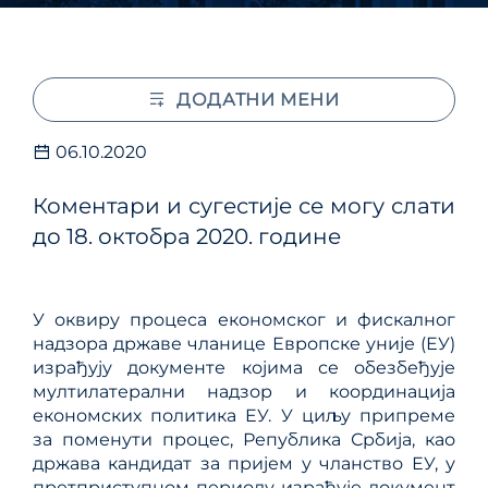
ДОДАТНИ МЕНИ
06.10.2020
Коментари и сугестије се могу слати
до 18. октобра 2020. године
У оквиру процеса економског и фискалног
надзора државе чланице Европске уније (ЕУ)
израђују документе којима се обезбеђује
мултилатерални надзор и координација
економских политика EУ. У циљу припреме
за поменути процес, Република Србија, као
држава кандидат за пријем у чланство ЕУ, у
претприступном периоду израђује документ