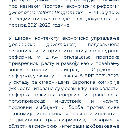
под називом Програм економских реформи
(„
Economic Reform Programme
“ – ЕРП), а у току
је седми циклус израде овог документа за
период 2021-2023. године.
У ширем контексту, економско управљање
(„
economic governance
“) подразумева
дефинисање и приоритизацију структурних
реформи, у циљу отклањања препрека
привредном расту и развоју, као и повећању
конкурентности привреде. Структурне
реформе, у оквиру поглавља 5. ЕРП 2021-2023,
у складу са смерницама Европске комисије
(ЕК), организованe су у осам кључних области:
реформа тржишта енергије и транспорта;
пољопривреда, индустрија и услуге;
пословни амбијент и борба против сиве
економије; истраживање, развој и иновације
и дигитална трансформација; реформе у
области економских интеграција; образовање