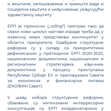
и вештине; запошљавање и тржиште рада и
социјална заштита и укључивање, укључујући
здравствену заштиту.
ЕРП је преносни („
rolling
“) програм тако да
сваки нови циклус његове израде треба да, у
извесној мери представља континуитет у
области приоритета. Одабране структурне
реформе су у складу са приоритетима
дефинисаним у претходном ЕРП 2020-2022,
националним документима, националним и
регионалним стратегијама, кључним
документима у процесу приступања
Републике Србије ЕУ и препорукама Савета
за економска и финансијска питања
(ЕКОФИН Савет).
У циљу избора структурних реформи,
обављене су интензивне интерресорне
консултације са ЕРП координаторима у