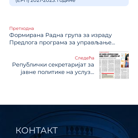
(ЕРП) 2021-2023. године
Кретање
Претходна
Формирана Радна група за израду
чланка
Предлога програма за управљање
јавним политикама и регулаторну
реформу и пратећег Акционог плана
Следећа
Републички секретаријат за
јавне политике на услузи
грађанима и привреди
КОНТАКТ