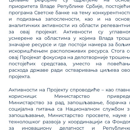
приоритета Владе Републике Србије, постојећи
програма Светске банке на тему конкурентност
и подизања запослености, као и на основ
аналитичких активности из области релевантни
за овај пројекат. Активности су углавно
усмерене ка областима у којима Влада трош
значајне ресурсе и где постоји намера за бољи
искоришћењем расположивих ресурса. Стога с
овај Пројекат фокусира на делотворније трошењ
постојећих средстава, уместо на повећањ
расхода државе ради остваривања циљева ово
пројекта.
Активности на Пројекту спроводиће – као главн
корисници: Министарство привреде
Министарство за рад, запошљавање, борачка 
социјална питања са Националном службом з
запошљавање, Министарство просвете, науке 
технолошког развоја у координацији са Фондо
за иновациону делатност и Републичк