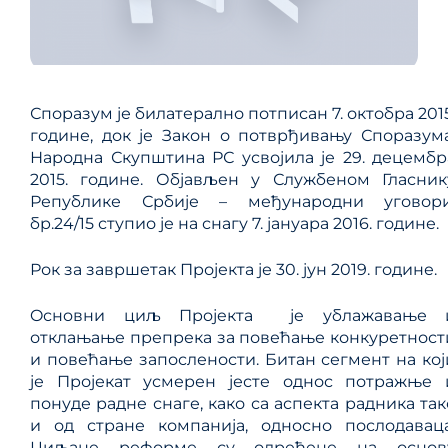
Споразум је билатерално потписан 7. октобра 2015
године, док је Закон о потврђивању Споразума
Народна Скупштина РС усвојила је 29. децембр
2015. године. Објављен у Службеном Гласник
Републике Србије – међународни уговори
бр.24/15 ступио је на снагу 7. јануара 2016. године.
Рок за завршетак Пројекта је 30. јун 2019. године.
Oснoвни циљ Прojeктa je ублажавање 
отклањање препрека за повећање конкуретност
и повећање запослености. Битан сегмент на кој
је Пројекат усмерен јесте однос потражње 
понуде радне снаге, како са аспекта радника так
и од стране компанија, односно послодаваца
Циљане реформе су одређене на основ