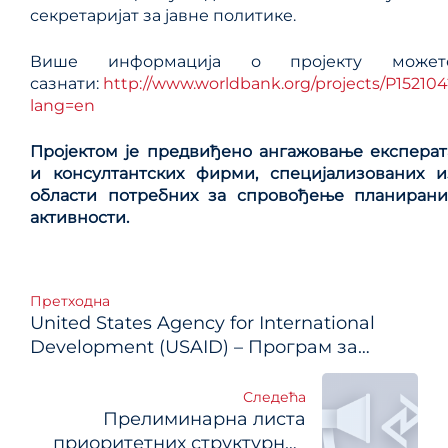
секретаријат за јавне политике.
Више информација о пројекту может
сазнати:
http://www.worldbank.org/projects/P152104
lang=en
Пројектом је предвиђено ангажовање експерат
и консултантских фирми, специјализованих и
области потребних за спровођење планирани
активности.
Кретање
Претходна
United States Agency for International
чланка
Development (USAID) – Програм за
правну и правосудну реформу
Следећа
Прелиминарна листа
приоритетних структурних