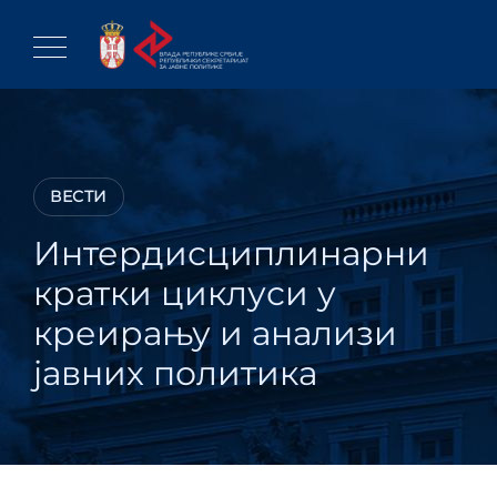
Skip
to
content
ВЕСТИ
Интердисциплинарни
кратки циклуси у
креирању и анализи
јавних политика