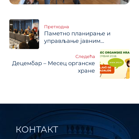
Кретање
Претходна
Паметно планирање и
чланка
управљање јавним
политикама
Следећа
Дeцeмбaр – Meсeц oргaнскe
хрaнe
КОНТАКТ