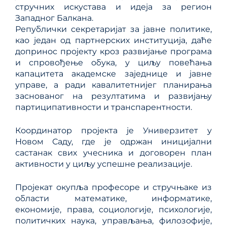
стручних искустава и идеја за регион
Западног Балкана.
Републички секретаријат за јавне политике,
као један од партнерских институција, даће
допринос пројекту кроз развијање програма
и спровођење обука, у циљу повећања
капацитета академске заједнице и јавне
управе, а ради кавалитетнијег планирања
заснованог на резултатима и развијању
партиципативности и транспарентности.
Координатор пројекта је Универзитет у
Новом Саду, где је одржан иницијални
састанак свих учесника и договорен план
активности у циљу успешне реализације.
Пројекат окупља професоре и стручњаке из
области математике, информатике,
економије, права, социологије, психологије,
политичких наука, управљања, филозофије,