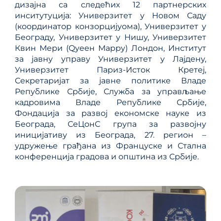
дизајна са следећих 12 партнерских
инситутуција: Универзитет у Новом Саду
(координатор конзорцијуома), Универзитет у
Београду, Универзитет у Нишу, Универзитет
Квин Мери (Qуеен Маррy) Лондон, Институт
за јавну управу Универзитет у Лајдену,
Универзитет Париз-Исток Кретеј,
Секретаријат за јавне политике Владе
Републике Србије, Служба за управљање
кадровима Владе Републике Србије,
Фондација за развој економске науке из
Београда, СеЦонС група за развојну
иницијативу из Београда, 27. регион –
удружење грађана из Француске и Стална
конференција градова и општина из Србије.