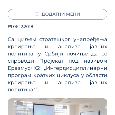
ДОДАТНИ МЕНИ
06.12.2018
Са циљем стратешког унапређења
креирања и анализе јавних
политика, у Србији почиње да се
спроводи Пројекат под називом
Еразмус+К2 „Интердисциплинарни
програм кратких циклуса у области
креирања и анализе јавних
политика“”.