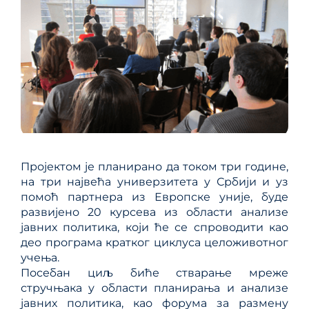
Пројектом је планирано да током три године,
на три највећа универзитета у Србији и уз
помоћ партнера из Европске уније, буде
развијено 20 курсева из области анализе
јавних политика, који ће се спроводити као
део програма кратког циклуса целоживотног
учења.
Посебан циљ биће стварање мреже
стручњака у области планирања и анализе
јавних политика, као форума за размену