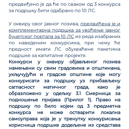
предвиђено је да ће по сваком од 3 конкурса
за подршку бити одабрано по 10 ЛС.
У оквиру овог јавног позива,
предвиђена је и
комплементарна подршка за увођење јавног
буџетског портала за 10 ЛС
из реда изабраних
по наведеним конкурсима, при чему ће
предност имати ЛС обухваћене пакетима
подршке за капиталне пројекте.
Конкурси у оквиру објављеног позива
намењени су свим градовима и општинама,
укључујући и градске општине које могу
конкурисати за подршку уз прибављену
сагласност матичног града, како је
образложено у одељку 3.1 Смерница за
подношење пријава (Прилог 1). Право на
подршку по било којем од 3 предметна
конкурса не може остварити локална
самоуправа која је у тренутку конкурисања
корисница подршке додељене из средстава