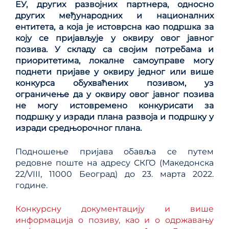
ЕУ, других развојних партнера, односно
других међународних и националних
ентитета, а која је истоврсна као подршка за
коју се пријављује у оквиру овог јавног
позива. У складу са својим потребама и
приоритетима, локалне самоуправе могу
поднети пријаве у оквиру једног или више
конкурса обухваћених позивом, уз
ограничење да у оквиру овог јавног позива
не могу истовремено конкурисати за
подршку у изради плана развоја и подршку у
изради средњорочног плана.
Подношење пријава обавља се путем
редовне поште на адресу СКГО (Македонска
22/VIII, 11000 Београд) до 23. марта 2022.
године.
Конкурсну документацију и више
информација о позиву, као и о одржавању