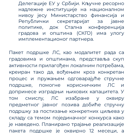
Делегације ЕУ у Србији. Кључне ресорно
надлежне институције на националном
нивоу јесу Министарство финансија и
Републички секретаријат за јавне
политике, док Стална конференција
градова и општина (СКГО) има улогу
имплементационог партнера.
Пакет подршке ЛС, као модалитет рада са
градовима и општинама, представља скуп
активности прилагођен локалним потребама,
креиран тако да, вођењем кроз конкретан
процес и пружањем одговарајуће стручне
подршке, помогне корисничким ЛС и
допринесе изградњи њихових капацитета. У
том смислу, ЛС изабране у оквиру
предметног јавног позива добиће стручну
подршку за постизање конкретних циљева у
складу са темом појединачног конкурса како
је наведено. Планирано трајање реализације
пакета подршке је оквирно 12 месеци, а