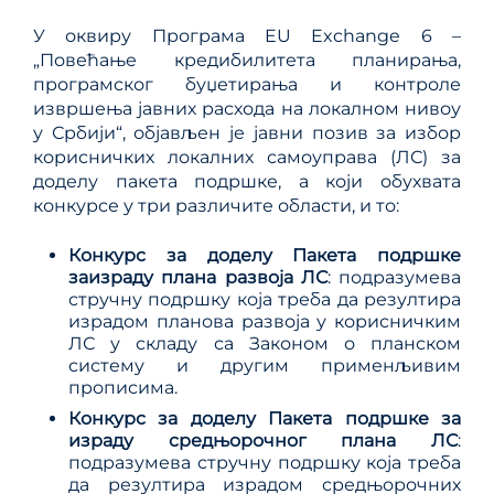
У оквиру Програма EU Exchange 6 –
„Повећање кредибилитета планирања,
програмског буџетирања и контроле
извршења јавних расхода на локалном нивоу
у Србији“, објављен је јавни позив за избор
корисничких локалних самоуправа (ЛС) за
доделу пакета подршке, а који обухвата
конкурсе у три различите области, и то:
Конкурс за доделу Пакета подршке
заизраду плана развоја ЛС
: подразумева
стручну подршку која треба да резултира
израдом планова развоја у корисничким
ЛС у складу са Законом о планском
систему и другим применљивим
прописима.
Конкурс за доделу Пакета подршке за
израду средњорочног плана ЛС
:
подразумева стручну подршку која треба
да резултира израдом средњорочних