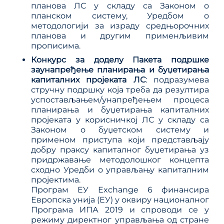
планова ЛС у складу са Законом о
планском систему, Уредбом о
методологији за израду средњорочних
планова и другим применљивим
прописима.
Конкурс за доделу Пакета подршке
заунапређење планирања и буџетирања
капиталних пројеката ЛС
: подразумева
стручну подршку која треба да резултира
успостављањем/унапређењем процеса
планирања и буџетирања капиталних
пројеката у корисничкој ЛС у складу са
Законом о буџетском систему и
применом приступа који представљају
добру праксу капиталног буџетирања уз
придржавање методолошког концепта
сходно Уредби о управљању капиталним
пројектима.
Програм ЕУ Exchange 6 финансира
Европска унија (ЕУ) у оквиру националног
Програма ИПА 2019 и спроводи се у
режиму директног управљања од стране