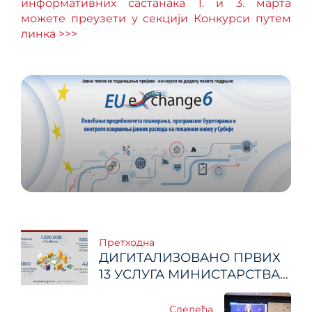
информативних састанака 1. и 3. марта
можете преузети у секцији Конкурси путем
линка >>>
Кретање
Претходна
ДИГИТАЛИЗОВАНО ПРВИХ
чланка
13 УСЛУГА МИНИСТАРСТВА
ЗАШТИТЕ ЖИВОТНЕ
СРЕДИНЕ
Следећа