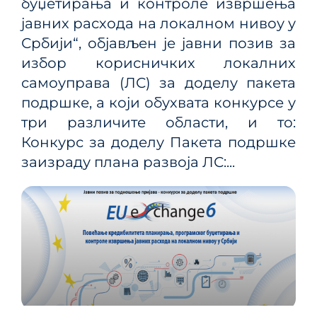
буџетирања и контроле извршења
јавних расхода на локалном нивоу у
Србији“, објављен је јавни позив за
избор корисничких локалних
самоуправа (ЛС) за доделу пакета
подршке, а који обухвата конкурсе у
три различите области, и то:
Конкурс за доделу Пакета подршке
заизраду плана развоја ЛС:...