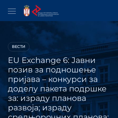
Skip
to
content
ВЕСТИ
EU Exchange 6: Јавни
позив за подношење
пријава – конкурси за
доделу пакета подршке
за: израду планова
развоја; израду
средњорочних планова;