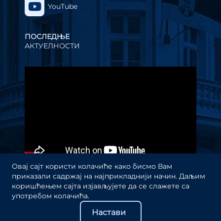
YouTube
ПОСЛЕДЊЕ
АКТУЕЛНОСТИ
Прегледач
видео
записа
Овај сајт користи колачиће како бисмо Вам
приказали садржај на најприкладнији начин. Даљим
коришћењем сајта изјављујете да се слажете са
употребом колачића.
Настави