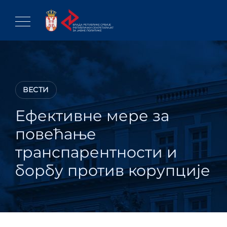
Skip
to
content
ВЕСТИ
Ефективне мере за
повећање
транспарентности и
борбу против корупције