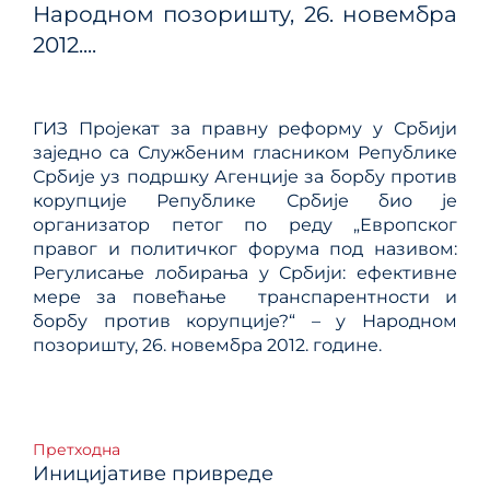
Народном позоришту, 26. новембра
2012....
ГИЗ Пројекат за правну реформу у Србији
заједно са Службеним гласником Републике
Србије уз подршку Агенције за борбу против
корупције Републике Србије био је
организатор петог по реду „Европског
правог и политичког форума под називом:
Регулисање лобирања у Србији: ефективне
мере за повећање транспарентности и
борбу против корупције?“ – у Народном
позоришту, 26. новембра 2012. године.
Кретање
Претходна
Иницијативе привреде