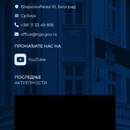
Влајковићева 10, Београд
Србија
+381 11 33 49 818
office@rsjp.gov.rs
ПРОНАЂИТЕ НАС НА
YouTube
ПОСЛЕДЊЕ
АКТУЕЛНОСТИ
Прегледач
видео
записа