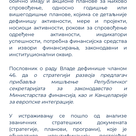
обично имају и акционе планове за њихово
спровођење, односно годишње или
вишегодишње планове, којима се детаљније
дефинишу активности, мере и пројекти,
носиоци активности, рокови за спровођење
одређене активности, индикатори
успешности, потребна финансијска средства
и извори финансирања, законодавни и
институционални оквир.
Пословник о раду Владе дефинише чланом
46. да
о стратегији развоја предлагач
прибавља мишљење Републичког
секретаријата за законодавство и
Министарства финансија, као и Канцеларије
за европске интеграције
.
У истраживању се пошло од анализе
званичних стратешких докумената
(стратегије, планови, програми), којe је
обухватилo идентификацију постојећег