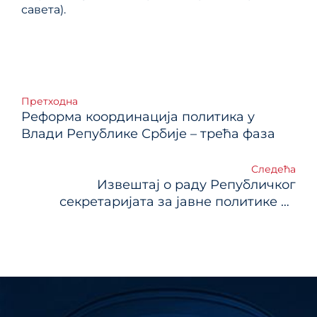
савета).
Кретање
Претходна
Реформа координација политика у
чланка
Влади Републике Србије – трећа фаза
Следећа
Извештај о раду Републичког
секретаријата за јавне политике за
првих 100 дана рада Владе