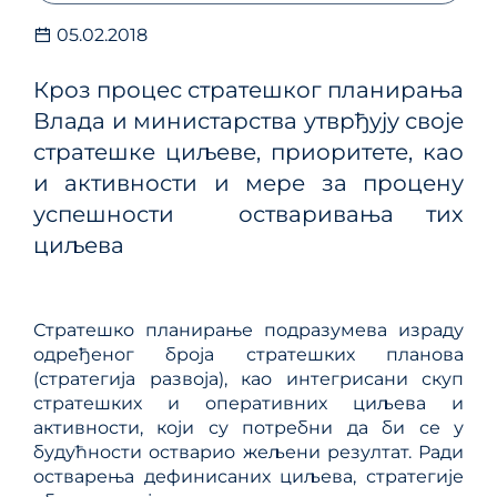
05.02.2018
Кроз процес стратешког планирања
Влада и министарства утврђују своје
стратешке циљеве, приоритете, као
и активности и мере за процену
успешности остваривања тих
циљева
Стратешко планирање подразумева израду
одређеног броја стратешких планова
(стратегија развоја), као интегрисани скуп
стратешких и оперативних циљева и
активности, који су потребни да би се у
будућности остварио жељени резултат. Ради
остварења дефинисаних циљева, стратегије