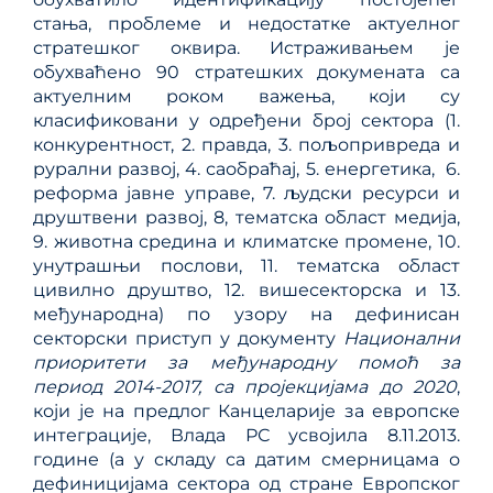
стања, проблеме и недостатке актуелног
стратешког оквира. Истраживањем је
обухваћено 90 стратешких докумената са
актуелним роком важења, који су
класификовани у одређени број сектора (1.
конкурентност, 2. правда, 3. пољопривреда и
рурални развој, 4. саобраћај, 5. енергетика, 6.
реформа јавне управе, 7. људски ресурси и
друштвени развој, 8, тематска област медија,
9. животна средина и климатске промене, 10.
унутрашњи послови, 11. тематска област
цивилно друштво, 12. вишесекторска и 13.
међународна) по узору на дефинисан
секторски приступ у документу
Национални
приоритети за међународну помоћ за
период 2014-2017, са пројекцијама до 2020
,
који је на предлог Канцеларије за европске
интеграције, Влада РС усвојила 8.11.2013.
године (а у складу са датим смерницама о
дефиницијама сектора од стране Европског