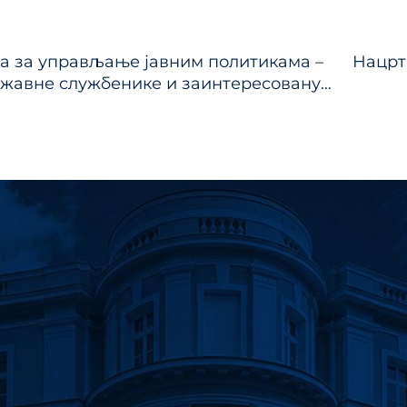
тање
а за управљање јавним политикама –
Нацрт
ка
ржавне службенике и заинтересовану