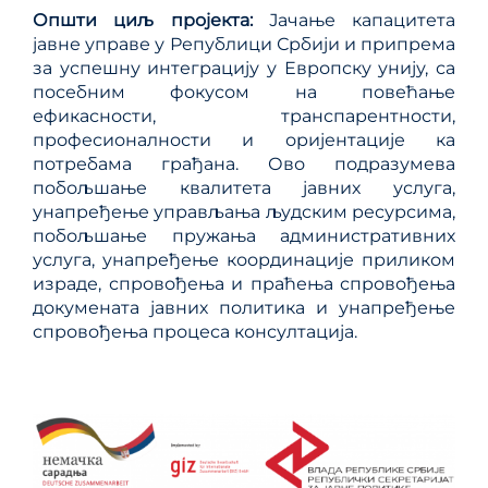
Општи циљ пројекта:
Јачање капацитета
јавне управе у Републици Србији и припрема
за успешну интеграцију у Европску унију, са
посебним фокусом на повећање
ефикасности, транспарентности,
професионалности и оријентације ка
потребама грађана. Ово подразумева
побољшање квалитета јавних услуга,
унапређење управљања људским ресурсима,
побољшање пружања административних
услуга, унапређење координације приликом
израде, спровођења и праћења спровођења
докумената јавних политика и унапређење
спровођења процеса консултација.