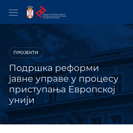
Skip
to
content
ПРОЈЕКТИ
Подршка реформи
јавне управе у процесу
приступања Европској
унији