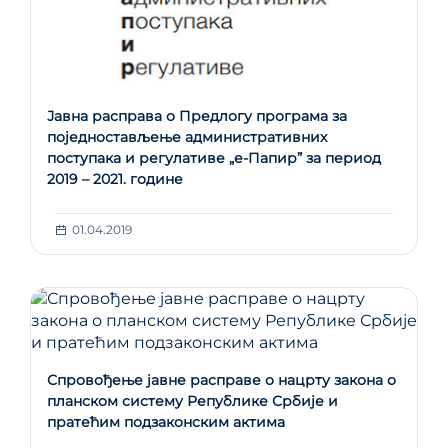
Јавна расправа о Предлогу програма за
поједностављење административних
поступака и регулативе „е-Папир” за период
2019 – 2021. године
01.04.2019
Спровођење јавне расправе о нацрту закона о
планском систему Републике Србије и
пратећим подзаконским актима