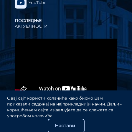
YouTube
ПОСЛЕДЊЕ
АКТУЕЛНОСТИ
Прегледач
видео
записа
Овај сајт користи колачиће како бисмо Вам
приказали садржај на најприкладнији начин. Даљим
коришћењем сајта изјављујете да се слажете са
употребом колачића.
Настави