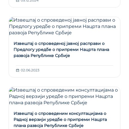
05.12.2024
Извештај о спроведеној јавној расправи о
Предлогу уредбе о припреми Нацрта плана
развоја Републике Србије
02.06.2023
Извештај о спроведеним консултацијама о
Радној верзији уредбе о припреми Нацрта
плана развоја Републике Србије