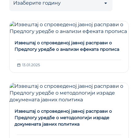
Извештај о спроведеној јавној расправи о
Предлогу уредбе о анализи ефеката прописа
13.01.2025
Извештај о спроведеној јавној расправи о
Предлогу уредбе о методологији израде
докумената јавних политика