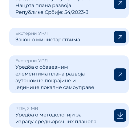
Нацрта плана развоја
Републике Србије: 54/2023-3
Екстерни УРЛ
Закон о министарствима
Екстерни УРЛ
Уредба о обавезним
елементима плана развоја
аутономне покрајине и
јединице локалне самоуправе
PDF, 2 MB
Уредба о методологији за
израду средњорочних планова