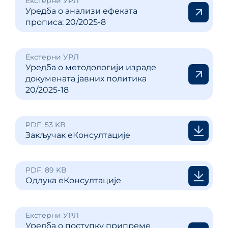
Екстерни УРЛ
Уредба о анализи ефеката
прописа: 20/2025-8
Екстерни УРЛ
Уредба о методологији израде
докумената јавних политика
20/2025-18
PDF, 53 KB
Закључак еКонсултације
PDF, 89 KB
Одлука еКонсултације
Екстерни УРЛ
Уредба о поступку припреме