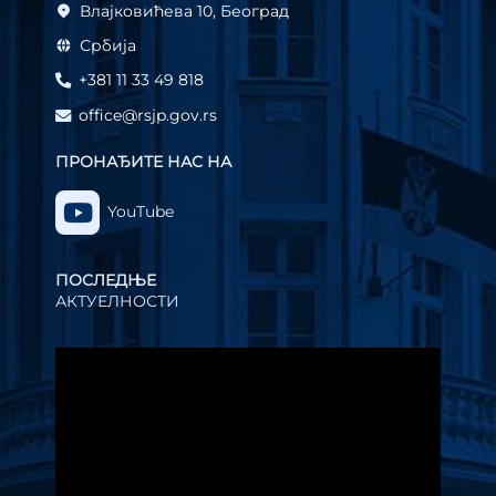
Влајковићева 10, Београд
Србија
+381 11 33 49 818
office@rsjp.gov.rs
ПРОНАЂИТЕ НАС НА
YouTube
ПОСЛЕДЊЕ
АКТУЕЛНОСТИ
Прегледач
видео
записа