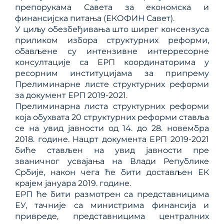
препорукама Савета за економска и
финансијска питања (ЕКОФИН Савет).
У циљу обезбеђивања што ширег консензуса
приликом избора структурних реформи,
обављене су интензивне интерресорне
консултације са ЕРП координаторима у
ресорним институцијама за припрему
Прелиминарне листе структурних реформи
за документ ЕРП 2019-2021.
Прелиминарна листа структурних реформи
која обухвата 20 структурних реформи ставља
се на увид јавности од 14. до 28. новембра
2018. године. Нацрт документа ЕРП 2019-2021
биће стављен на увид јавности пре
званичног усвајања на Влади Републике
Србије, након чега ће бити достављен ЕК
крајем јануара 2019. године.
ЕРП ће бити размотрен са представницима
ЕУ, тачније са министрима финансија и
привреде, представницима централних