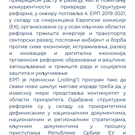
привредном расту и развоју, као и повећању
конкурентности привреде. Структурне
реформе, у оквиру поглавља 4. ЕРП 2019-2021,
у складу са смерницама Европске комисије
(ЕК), организованe су у осам кључних области:
реформа тржишта енергије и транспорта;
секторски развој; пословни амбијент и борба
против сиве економије; истраживања, развој
и иновације и дигитална економија;
трговинске реформе; образовање и вештине;
запошљавање и тржиште рада и социјална
заштита и укључивање.
ЕРП је преносни („rolling“) програм тако да
сваки нови циклус његове израде треба да, у
извесној мери представља континуитет у
области приоритета. Одабране структурне
реформе су у складу са приоритетима
дефинисаним у националним документима,
националним и регионалним стратегијама,
кључним документима у процесу
приступања Републике Србије ЕУ и