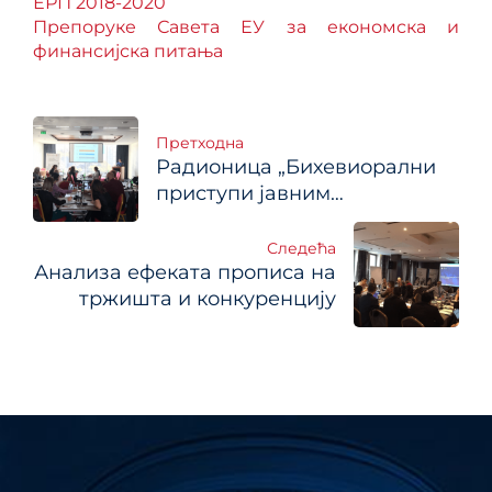
ЕРП 2018-2020
Препоруке Савета ЕУ за економска и
финансијска питања
Кретање
Претходна
Радионица „Бихевиорални
чланка
приступи јавним
политикама“
Следећа
Анализа ефеката прописа на
тржишта и конкуренцију