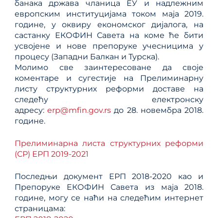
банака држава чланица ЕУ и надлежним
европским институцијама током маја 2019.
године, у оквиру економског дијалога, на
састанку ЕКОФИН Савета на коме ће бити
усвојене и нове препоруке учесницима у
процесу (Западни Балкан и Турска).
Молимо све заинтересоване да своје
коментаре и сугестије на Прелиминарну
листу структурних реформи доставе на
следећу електронску
адресу:
erp@mfin.gov.rs
до 28. новембра 2018.
године.
Прелиминарна листа структурних реформи
(СР) ЕРП 2019-2021
Последњи документ ЕРП 2018-2020 као и
Препоруке ЕКОФИН Савета из маја 2018.
године, могу се наћи на следећим интернет
страницама: