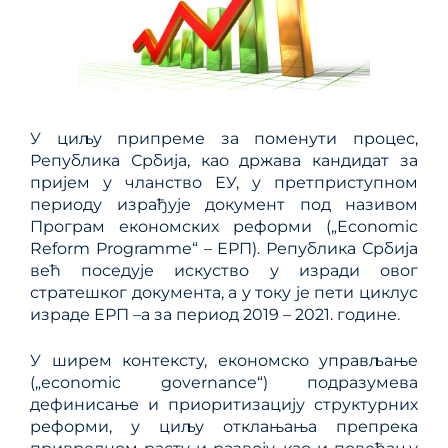
У циљу припреме за поменути процес,
Република Србија, као држава кандидат за
пријем у чланство ЕУ, у претприступном
периоду израђује документ под називом
Програм економских реформи („Economic
Reform Programme“ – ЕРП). Република Србија
већ поседује искуство у изради овог
стратешког документа, а у току је пети циклус
израде ЕРП –a за период 2019 – 2021. године.
У ширем контексту, економско управљање
(„economic governance“) подразумева
дефинисање и приоритизацију структурних
реформи, у циљу отклањања препрека