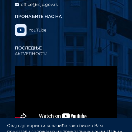
office@rsjp.gov.rs
ПРОНАЂИТЕ НАС НА
YouTube
ПОСЛЕДЊЕ
АКТУЕЛНОСТИ
Прегледач
видео
записа
Овај сајт користи колачиће како бисмо Вам
приказали садржај на најприкладнији начин. Даљим