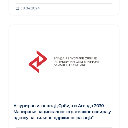
30.04.2024
Ажуриран извештај „Србија и Агенда 2030 –
Мапирање националног стратешког оквира у
односу на циљеве одрживог развоја“