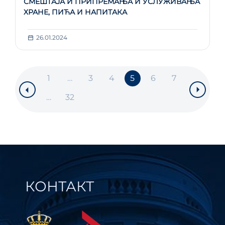
СМЕШТАЈА И ПРИПРЕМАЊА И УСЛУЖИВАЊА
ХРАНЕ, ПИЋА И НАПИТАКА
26.01.2024
1
…
3
4
5
6
7
…
32
КОНТАКТ