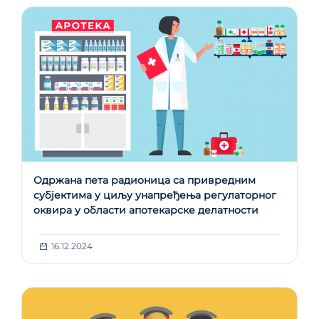
Одржана пета радионица са привредним
субјектима у циљу унапређења регулаторног
оквира у области апотекарске делатности
16.12.2024