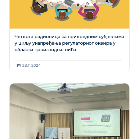
Четврта радионица са привредним субјектима
у циљу унапређења регулаторног оквира у
области производње пића
28.11.2024