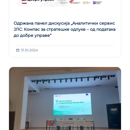
Одржана панел дискусија „Аналитички сервис
ЈЛС: Компас за стратешке одлуке – од података
до добре управе“
31.10.2024