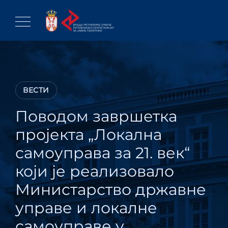
Skip
to
content
ВЕСТИ
Поводом завршетка
пројекта „Локална
самоуправа за 21. век“
који је реализовало
Министарство државне
управе и локалне
самоуправе у