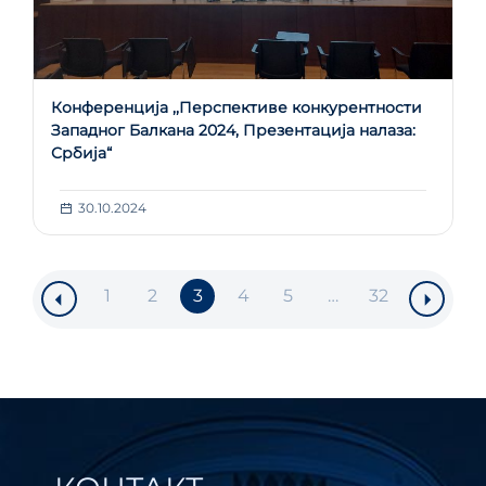
Конференција ,,Перспективе конкурентности
Западног Балкана 2024, Презентација налаза:
Србија“
30.10.2024
1
2
3
4
5
…
32