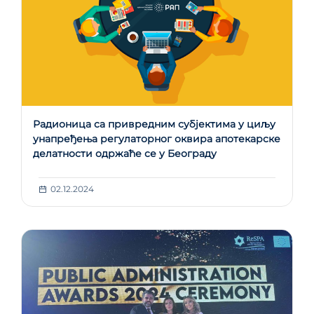
Радионица са привредним субјектима у циљу
унапређења регулаторног оквира апотекарске
делатности одржаће се у Београду
02.12.2024