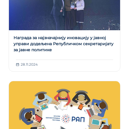
Награда за најзначајнију иновацију у јавној
управи додељена Републичком секретаријату
за јавне политике
28.11.2024