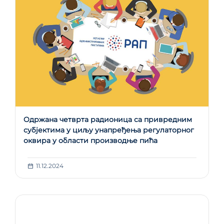
Oдржана четврта радионица са привредним
субјектима у циљу унапређења регулаторног
оквира у области производње пића
11.12.2024