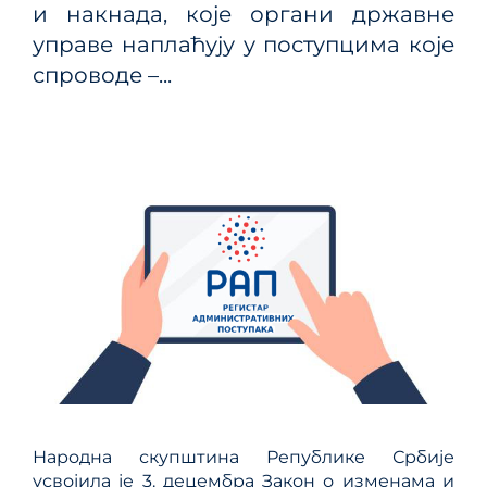
и накнада, које органи државне
управе наплаћују у поступцима које
спроводе –...
Народна скупштина Републике Србије
усвојила је 3. децембра Закон о изменама и