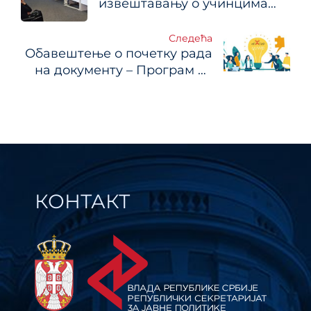
чланка
извештавању о учинцима
планова развоја ЈЛС
Следећа
Обавештење о почетку рада
на документу – Програм за
поједностављење
административних
поступака и регулативе –
еПАПИР за период 2026-
2030. године
КОНТАКТ