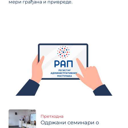
мери грађана и привреде.
Кретање
Претходна
Одржани семинари о