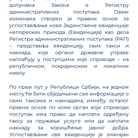
допунама Закона о Регистру
административних поступака. Овим
изменама створен је правни основ за
успостављање нове Јединствене евиденције
непореских прихода (Евиденција) као дела
Регистра административних поступака (РАП)
– представља евиденцију свих такси и
накнада, које органи државне управе
наплаћују у поступцима које спроводе – на
републичком, покрајинском и локалном
нивоу.
По први пут у Републици Србији, на једном
месту ће бити обједињене све информације о
свим таксама и накнадама, између осталог
правни основ по коме орган који спроводи
поступак има право да наплати одређену
таксу за пружање услуге или да наплати
накнаду за коришћење јавног добра.
Успостављање ове евиденције је значајан