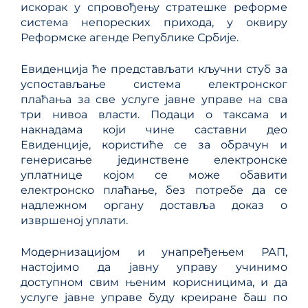
искорак у спровођењу стратешке реформе
система непореских прихода, у оквиру
Реформске агенде Републике Србије.
Евиденција ће представљати кључни стуб за
успостављање система електронског
плаћања за све услуге јавне управе на сва
три нивоа власти. Подаци о таксама и
накнадама који чине саставни део
Евиденције, користиће се за обрачун и
генерисање јединствене електронске
уплатнице којом се може обавити
електронско плаћање, без потребе да се
надлежном органу доставља доказ о
извршеној уплати.
Модернизацијом и унапређењем РАП,
настојимо да јавну управу учинимо
доступном свим њеним корисницима, и да
услуге јавне управе буду креиране баш по