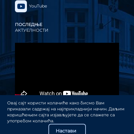
YouTube
ПОСЛЕДЊЕ
АКТУЕЛНОСТИ
Прегледач
видео
записа
Овај сајт користи колачиће како бисмо Вам
приказали садржај на најприкладнији начин. Даљим
коришћењем сајта изјављујете да се слажете са
употребом колачића.
Настави