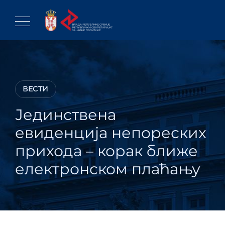
Skip
to
content
ВЕСТИ
Јединствена
евиденција непореских
прихода – корак ближе
електронском плаћању