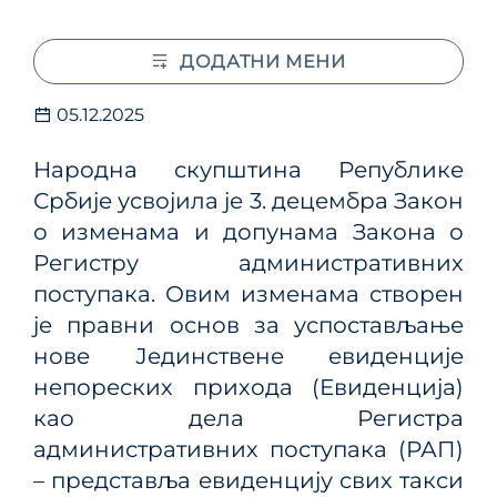
ДОДАТНИ МЕНИ
05.12.2025
Народна скупштина Републике
Србије усвојила је 3. децембра Закон
о изменама и допунама Закона о
Регистру административних
поступака. Овим изменама створен
је правни основ за успостављање
нове Јединствене евиденције
непореских прихода (Евиденција)
као дела Регистра
административних поступака (РАП)
– представља евиденцију свих такси