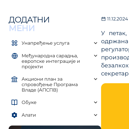
управљ
елементима плана развоја AП и
и рег
ЈЛС
(ПУУЈ
ДОДАТНИ
11.12.2024
Уредба о методологији за
израду средњорочних планова
МЕНИ
У петак,
одржана
Унапређење услуга
регулато
Међународна сарадња,
производ
европске интеграције и
безалкох
пројекти
секретари
Акциони план за
спровођење Програма
Владе (АПСПВ)
Обуке
Алати