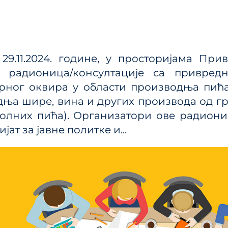
ања јавним политикама
Калкулатор трошкова
улаторном реформом
прописа
ПРР)
Методологије
 29.11.2024. године, у просторијама П
Приручници и смерн
 радионица/консултације са привред
Анализе из области п
рног оквира у области производња пића
система
ња шире, вина и других производа од г
олних пића). Организатори ове радиони
јат за јавне политке и...