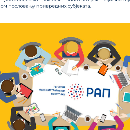
ом пословању привредних субјеката.