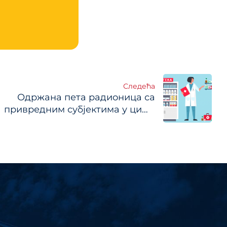
Следећа
Одржана пета радионица са
привредним субјектима у циљу
пређења регулаторног оквира у
области апотекарске делатности