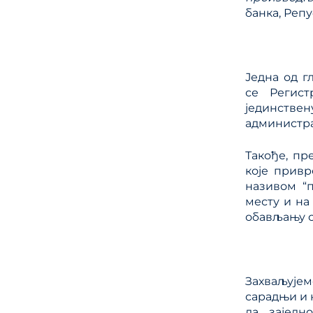
банка, Реп
Једна од г
се Регист
јединствен
администра
Такође, пр
које привр
називом “п
месту и на
обављању с
Захваљујем
сарадњи и 
да заједн