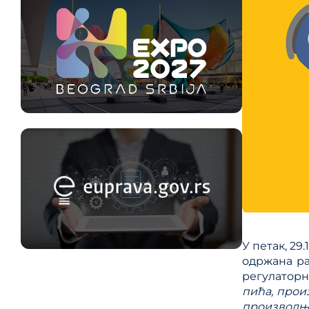
У петак, 29
одржана ра
регулатор
пића, прои
производња