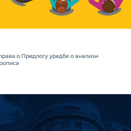
тање
права о Предлогу уредбе о анализи
ка
прописа
уна