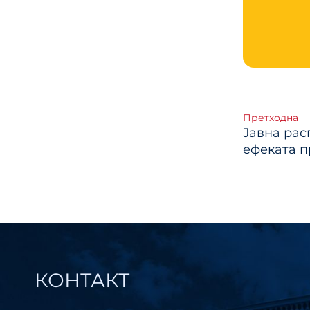
Кре
Претходна
Јавна рас
члан
ефеката 
КОНТАКТ