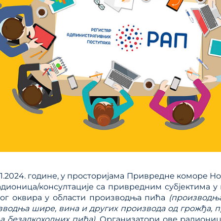
.11.2024. године, у просторијама Привредне коморе Но
дионица/консултације са привредним субјектима 
ног оквира у области производња пића
(производња
зводња шире, вина и других производа од грожђа, 
 безалкохолних пића)
.
Организатори ове радионице