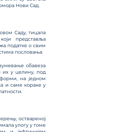
омора Нови Сад.
овом Саду, тицала
 који представља
жа податке о свим
стима пословања.
азумевање обавеза
 их у целину, под
 форми, на једном
а и саме кораке у
латности.
ерењу, оствареној
имала улогу у томе
јем и јефтинијем