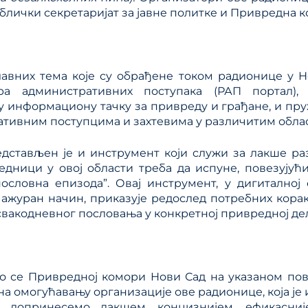
ублички секретаријат за јавне политке и Привредна к
лавних тема које су обрађене током радионице у Н
ра административних поступака (РАП портал),
у информациону тачку за привреду и грађане, и пру
тивним поступцима и захтевима у различитим обла
едстављен је и инструмент који служи за лакше р
едници у овој области треба да испуне, повезујући
ословна епизода”. Овај инструмент, у дигиталној
 ажуран начин, приказујe редослед потребних корак
вакодневног пословања у конкретној привредној де
о се Привредној комори Нови Сад на указаном пов
на омогућавању организације ове радионице, која је 
о допринесемо лакшем, концизнијем, ефикасни