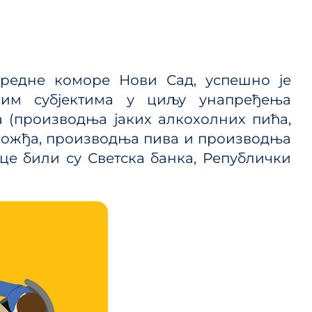
 ЈП и
ривредне коморе Нови Сад, успешно је
ице
ним субјектима у циљу унапређења
ланског
 (производња јаких алкохолних пића,
рожђа, производња пива и производња
це били су Светска банка, Републички