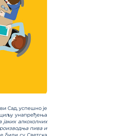
ви Сад, успешно је
у циљу унапређења
 јаких алкохолних
производња пива и
 били су Светска