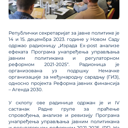
Републички секретаријат за јавне политике је
14 и 15. децембра 2023. године у Новом Саду
одржао радионицу „Израда Ex-post анализе
ефеката Програма унапређења управљања
јавним политикама и регулаторном
реформом 2021-2025“. Радионица је
организована уз подршку Немачке
организације за међународну сарадњу (ГИЗ),
односно пројекта Реформа јавних финансија
– Агенда 2030.
У склопу ове радинице одржан је и IV
састанак Радне групе за праћење
спровођења, анализе и ревизију Програма
унапређења управљања јавним политикама
и регулаторном реформом 2021-2025. (РГ). На