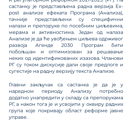
састанку је представљена радна верзија Еx-
post анализе ефеката Програма (Анализа),
тачније представљени су специфични
налази и препоруке по посебним циљевима,
мерама и активностима. Један од налаза
Анализе је да ће увођењем циљева одрживог
развоја Агенде 2030 Програм бити
побољшан и оптимизован за решавање
неких од идентификованих изазова. Чланови
РГ су током дискусије дали своје предлоге и
сугестије на радну верзију текста Анализе.
Главни закључак са састанка је да је у
наредном периоду Анализу потребно
додатно унапредити у складу са препорукама
РГ, а након тога је и усвојити у оквиру радних
група које покривају област реформе јавне
управе.