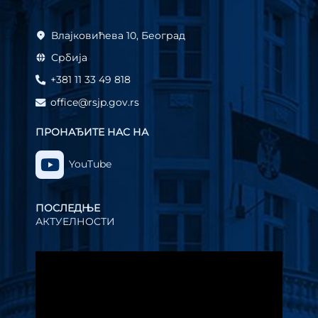
Влајковићева 10, Београд
Србија
+381 11 33 49 818
office@rsjp.gov.rs
ПРОНАЂИТЕ НАС НА
YouTube
ПОСЛЕДЊЕ
АКТУЕЛНОСТИ
Прегледач
видео
записа