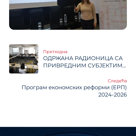
Кретање
Претходна
ОДРЖАНА РАДИОНИЦА СА
чланка
ПРИВРЕДНИМ СУБЈЕКТИМА
У ЦИЉУ УНАПРЕЂЕЊА
РЕГУЛАТОРНОГ ОКВИРА У
Следећа
Програм економских реформи (ЕРП)
ОБЛАСТИ ПРЕВОЗА ТЕРЕТА
У ДОМАЋЕМ И
2024-2026
МЕЂУНАРОДНОМ
ДРУМСКОМ САОБРАЋАЈУ