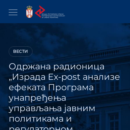
Skip
to
content
ВЕСТИ
Одржана радионица
„Израда Ex-post анализе
ефеката Програма
унапређења
управљања јавним
политикама и
регулаторном