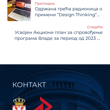
Кретање
Претходна
Одржана трећа радионица о
чланка
примени “Design Thinking“
методологије за
представнике Министарства
Следећа
Усвојен Акциони план за спровођење
туризма и омладине и
програма Владе за период од 2023 до
туристичке организације
2026. године
КОНТАКТ