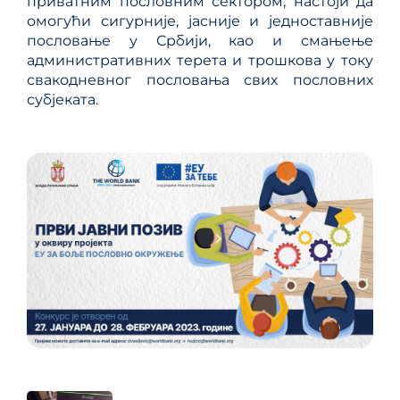
приватним пословним сектором, настоји да
омогући сигурније, јасније и једноставније
пословање у Србији, као и смањење
административних терета и трошкова у току
свакодневног пословања свих пословних
субјеката.