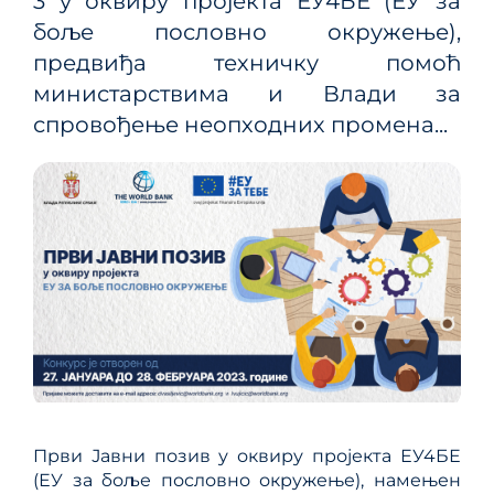
3 у оквиру пројекта ЕУ4БЕ (ЕУ за
боље пословно окружење),
предвиђа техничку помоћ
министарствима и Влади за
спровођење неопходних промена...
Први Јавни позив у оквиру пројекта ЕУ4БЕ
(ЕУ за боље пословно окружење), намењен