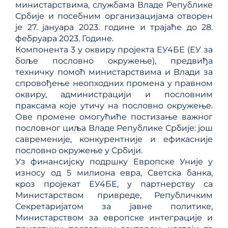
министарствима, службама Владе Републике
Србије и посебним организацијама отворен
је 27. јануара 2023. године и трајаће до 28.
фебруара 2023. Године.
Компонента 3 у оквиру пројекта ЕУ4БЕ (ЕУ за
боље пословно окружење), предвиђа
техничку помоћ министарствима и Влади за
спровођење неопходних промена у правном
оквиру, администрацији и пословним
праксама које утичу на пословно окружење.
Ове промене омогућиће постизање важног
пословног циља Владе Републике Србије: још
савременије, конкурентније и ефикасније
пословно окружење у Србији.
Уз финансијску подршку Европске Уније у
износу од 5 милиона евра, Светска банка,
кроз пројекат ЕУ4БЕ, у партнерству са
Министарством привреде, Републичким
Секретаријатом за јавне политике,
Министарством за европске интеграције и