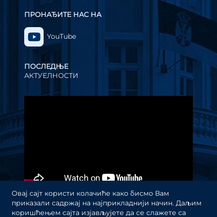
ПРОНАЂИТЕ НАС НА
YouTube
ПОСЛЕДЊЕ
АКТУЕЛНОСТИ
Прегледач
видео
записа
Овај сајт користи колачиће како бисмо Вам
приказали садржај на најприкладнији начин. Даљим
коришћењем сајта изјављујете да се слажете са