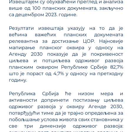
Извештајем су обухваћени преглед и анализа
више од 100 планских докумената, закључно
са децембром 2023. године.
Резултати извештаја указују на то да је
већина важећих планских докумената
релевантна за достизање ЦОР. Најновије
мапирање планског оквира у односу на
Агенду 2030 показује да је покривеност
циљева и потциљева одрживог развоја
планским оквиром Републике Србије 82,7%
што је пораст од 4,7% у односу на претходну
годину.
Република Србија ће низом мера и
активности допринети постизању циљева
одрживог развоја у оквиру Агенде 2030,
потврђујући тиме да је трајно опредељена за
побољшање услова живота свих становника у
све три димензије одрживог развоја: