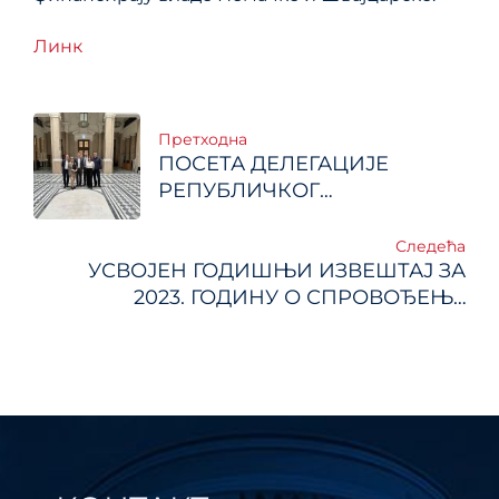
Линк
Кретање
Претходна
ПОСЕТА ДЕЛЕГАЦИЈЕ
чланка
РЕПУБЛИЧКОГ
СЕКРЕТАРИЈАТА ЗА ЈАВНЕ
ПОЛИТИКЕ РЕПУБЛИЦИ
Следећа
УСВОЈЕН ГОДИШЊИ ИЗВЕШТАЈ ЗА
АУСТРИЈИ
2023. ГОДИНУ О СПРОВОЂЕЊУ
АКЦИОНОГ ПЛАНА ПРОГРАМА
УНАПРЕЂЕЊА УПРАВЉАЊА ЈАВНИМ
ПОЛИТИКАМА И РЕГУЛАТОРНОМ
РЕФОРМОМ 2021-2025