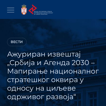
Skip
to
content
ВЕСТИ
Ажуриран извештај
„Србија и Агенда 2030 –
Мапирање националног
стратешког оквира у
односу на циљеве
одрживог развоја“