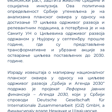
економски раст, заштита животне средине и
социјална инклузија. Ова политичка
опредељеност Србије утемељена је на
анализама планског оквира у односу на
достизање 17 циљева одрживог развоја и
релевантним подацима, а потврђена је и на
Самиту УН о Циљевима одрживог развоја
одржаном у Њујорку у септембру прошле
године, где су представљене
трансформативне и убрзане акције за
остварање циљева постављених до 2030.
године.
Израду извештаја о мапирању националног
планског оквира у односу на циљеве
одрживог развоја „Србија и Агенда 2030“
подржао је пројекат
Реформа
јавних
финансија
–
Агенда
2030
, који у Србији
спроводи Deutsche Gesellschaft für
Internationale Zusammenarbeit (GIZ) GmbH, а
финансирају владе Немачке и Швајцарске.