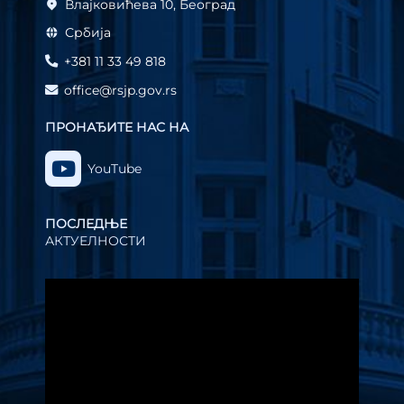
Влајковићева 10, Београд
Србија
+381 11 33 49 818
office@rsjp.gov.rs
ПРОНАЂИТЕ НАС НА
YouTube
ПОСЛЕДЊЕ
АКТУЕЛНОСТИ
Прегледач
видео
записа