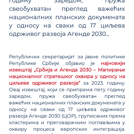
годину заредом, пружа
свеобухватан преглед важећих
националних планских докумената
у односу на сваки од 17 циљева
одрживог развоја Агенде 2030...
Републички секретаријат за јавне политике
Републике Србије објавио је
најновији
извештај „Србија и Агенда 2030 – Мапирање
националног стратешког оквира у односу на
циљеве одрживог развоја“
за 2023. годину.
Овај извештај, који се припрема пету годину
заредом, пружа свеобухватан преглед
важећих националних планских докумената у
односу на сваки од 17 циљева одрживог
развоја Агенде 2030 (ЦОР), груписаних према
кластерима и преговарачким поглављима у
оквиру процеса европских интеграција.