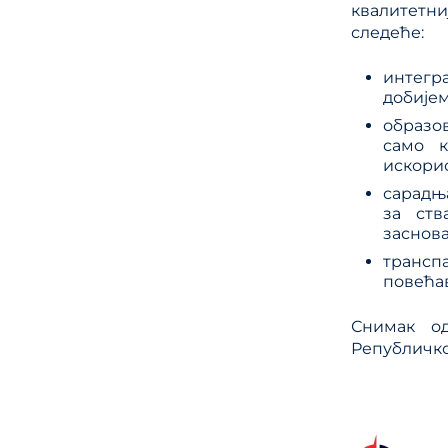
квалитетни
следеће:
интегра
добијем
образо
само к
искорис
сарадња
за ств
заснова
трансп
повећав
Снимак од
Републичко