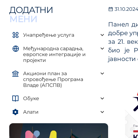
управљ
елементима плана развоја AП и
ДОДАТНИ
31.10.202
и рег
ЈЛС
(ПУУЈ
МЕНИ
Уредба о методологији за
Панел ди
израду средњорочних планова
добре уп
Унапређење услуга
за 21. в
Међународна сарадња,
био је Р
европске интеграције и
јавности
пројекти
Акциони план за
спровођење Програма
Владе (АПСПВ)
Обуке
Алати