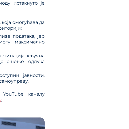
иоду истакнуто је
 која омогућава да
риторији;
изе података, јер
могу максимално
ституција, кључна
доношење одлука
ступни јавности,
самоуправу.
 YouTube каналу
у
.