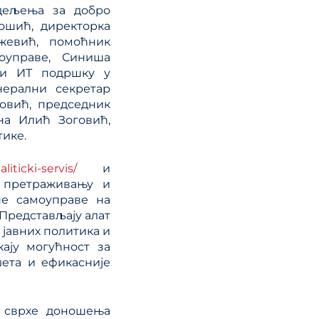
Одељења за добро
ошић, директорка
ежевић, помоћник
оуправе, Синиша
а и ИТ подршку у
нерални секретар
овић, председник
на Илић Зоговић,
тике.
aliticki-servis/
и
 претраживању и
не самоуправе на
Представљају алат
јавних политика и
ају могућност за
ета и ефикасније
у сврхе доношења