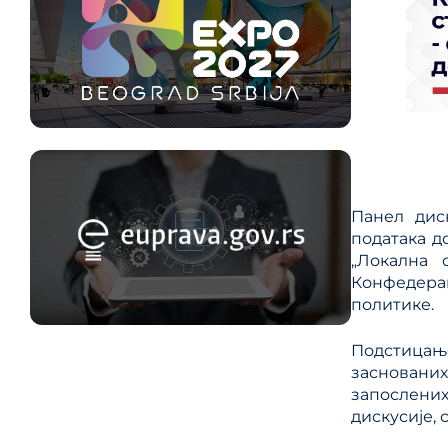
Панел дис
података д
„Локална 
Конфедерац
политике.
Подстицање
засновани
запослених
дискусије,