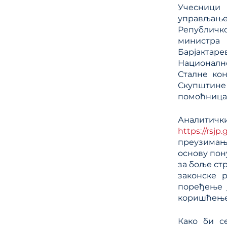
Учесници 
управљање
Републичк
министра 
Барјактар
Националн
Сталне ко
Скупштине
помоћница 
Аналити
https://rsjp.
преузимањ
основу пон
за боље ст
законске 
поређење 
коришћење
Како би с