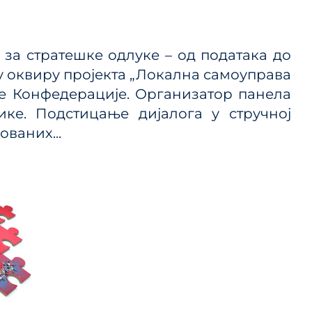
 ЈП и
 за стратешке одлуке – од података до
 у оквиру пројекта „Локална самоуправа
ице
ке Конфедерације. Организатор панела
ланског
ике. Подстицање дијалога у стручној
ованих...