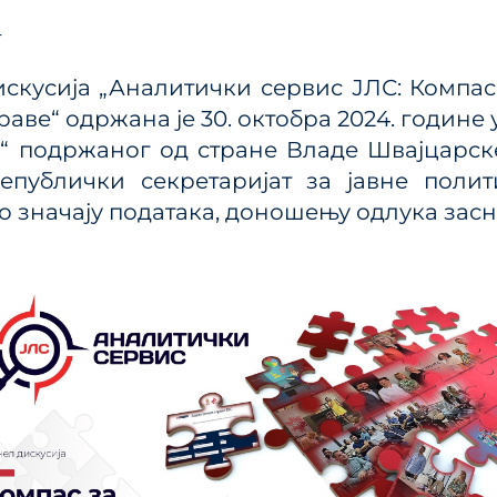
ања јавним политикама
4
Калкулатор трошкова
улаторном реформом
прописа
ПРР)
скусија „Аналитички сервис ЈЛС: Компас
Методологије
раве“ одржана је 30. октобра 2024. године
Приручници и смерн
ек“ подржаног од стране Владе Швајцарс
Анализе из области п
епублички секретаријат за јавне полит
система
 о значају података, доношењу одлука засн