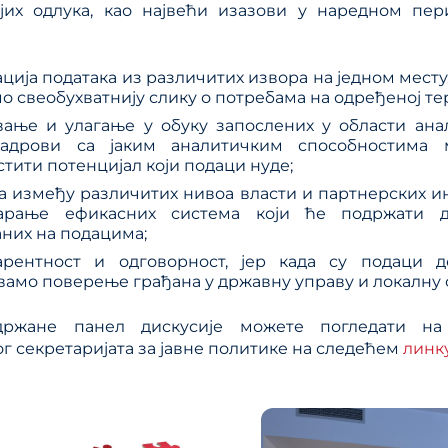
јих одлука, као највећи изазови у наредном пер
ција података из различитих извора на једном месту,
о свеобухватнију слику о потребама на одређеној те
вање и улагање у обуку запослених у области анал
адрови са јаким аналитичким способностима 
тити потенцијал који подаци нуде;
 између различитих нивоа власти и партнерских ин
арање ефикасних система који ће подржати 
них на подацима;
арентност и одговорност, јер када су подаци до
амо поверење грађана у државну управу и локалну 
ржане панел дискусије можете погледати на
г секретаријата за јавне политике на следећем
линк