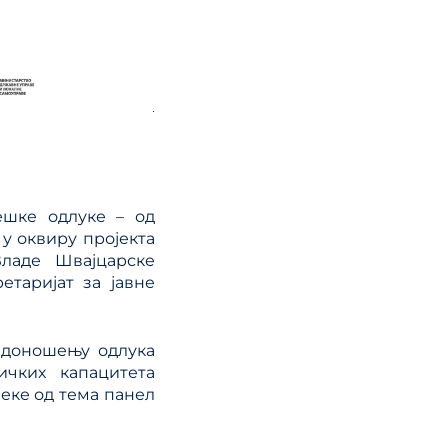
ешке одлуке – од
 у оквиру пројекта
Владе Швајцарске
етаријат за јавне
, доношењу одлука
ичких капацитета
неке од тема панел