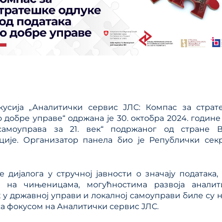
кусија „Аналитички сервис ЈЛС: Компас за страт
о добре управе“ одржана је 30. октобра 2024. године
самоуправа за 21. век“ подржаног од стране 
ије. Организатор панела био је Републички секр
 дијалога у стручној јавности о значају података
х на чињеницама, могућностима развоја аналит
 у државној управи и локалној самоуправи биле су 
 са фокусом на Аналитички сервис ЈЛС.