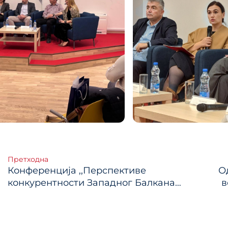
тање
Претходна
Конференција ,,Перспективе
О
ка
конкурентности Западног Балкана
в
2024, Презентација налаза: Србија“
се