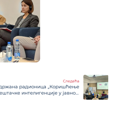
Следећа
држана радионица „Коришћење
ештачке интелигенције у јавном
ктору – Перспективе из Србије и
Немачке“