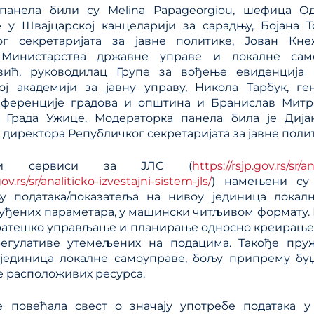
панела били су Melina Papageorgiou, шефица 
 у Швајцарској канцеларији за сарадњу, Бојана Т
ог секретаријата за јавне политике, Јован Кн
Министарства државне управе и локалне сам
евић, руководилац Групе за вођење евиденциј
ој академији за јавну управу, Никола Тарбук, ге
нференције градова и општина и Бранислав Митр
 Града Ужице. Модераторка панела била је Дија
директора Републичког секретаријата за јавне поли
чки сервиси за ЈЛС (
https://rsjp.gov.rs/sr/an
gov.rs/sr/analiticko-izvestajni-sistem-jls/
) намењени су
у података/показатеља на нивоу јединица локал
уђених параметара, у машински читљивом формату. 
ратешко управљање и планирање односно креирање 
регулативе утемељених на подацима. Такође пруж
јединица локалне самоуправе, бољу припрему буџ
 расположивих ресурса.
е повећала свест о значају употребе података 