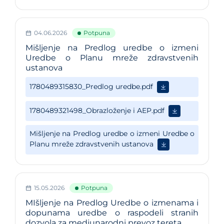
04.06.2026
Potpuna
Mišljenje na Predlog uredbe o izmeni
Uredbe o Planu mreže zdravstvenih
ustanova
15.05.2026
Potpuna
MIšljenje na Predlog Uredbe o izmenama i
dopunama uredbe o raspodeli stranih
dozvola za medjunarodni prevoz tereta