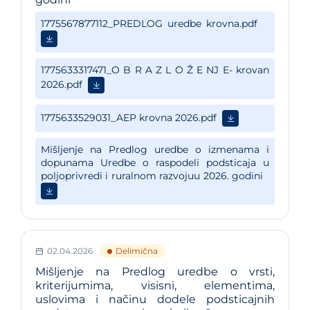
02.04.2026
Delimična
Mišljenje na Predlog uredbe o vrsti,
kriterijumima, visisni, elementima,
uslovima i načinu dodele podsticajnih