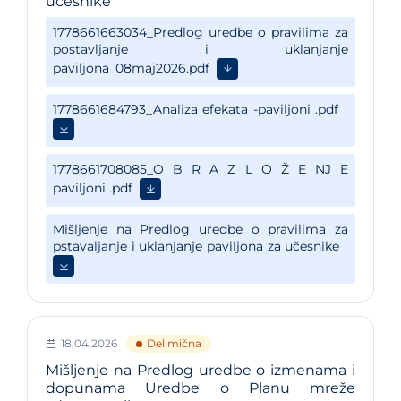
učesnike
18.04.2026
Delimična
Mišljenje na Predlog uredbe o izmenama i
dopunama Uredbe o Planu mreže