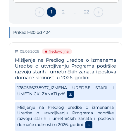
1
2
...
22
Prikaz 1–20 od 424
05.06.2026
Nedovoljna
Mišljenje na Predlog uredbe o izmenama
Uredbe o utvrdjivanju Programa podrške
razvoju starih i umetničkih zanata i poslova
domaće radinosti u 2026. godini