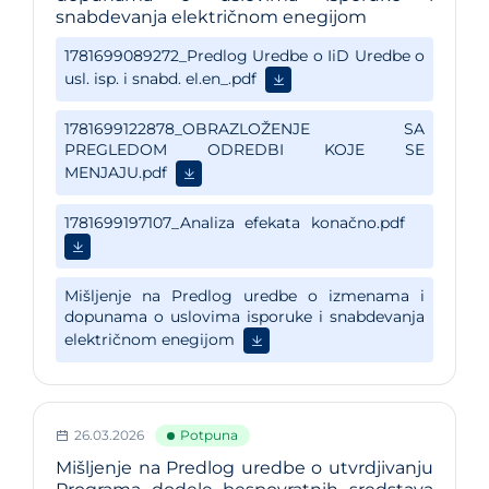
snabdevanja električnom enegijom
26.03.2026
Potpuna
Mišljenje na Predlog uredbe o utvrdjivanju