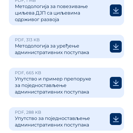
PDF, 1 MB
Методологија за повезивање
циљева ДЈП са циљевима
одрживог развоја
PDF, 313 KB
Методологија за уређење
административних поступака
PDF, 665 KB
Упутство и пример препоруке
за поједностављење
административних поступака
PDF, 288 KB
Упутство за поједностављење
административних поступака